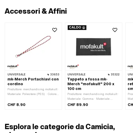
Accessori & Affini
CALDO
UNIVERSALE
33653
UNIVERSALE
35322
UN
mk-Merch Portachiavi con
Tappeto a fossa mk-
mk
cordino
Merch "mofakult" 200 x
re
100 cm
c
Produttore: merchandising mofakult ·
Materiale: Poliestere (PES) · Colore:
Produttore: merchandising mofakult ·
Pro
bianco · Colore: nero · Colore: rosso ·
Materiale: Gomma · Materiale:
Mat
Diametro: 8 mm · Tipo di chiusura:
Tessile · Colore: bianco · Colore: nero
Lar
CHF 8.90
CHF 89.90
CH
Portachiavi · Lunghezza totale: 490
· Colore: rosso · Lunghezza totale:
75
mm
2000 mm · Larghezza: 1000 mm
Esplora le categorie da Camicia,