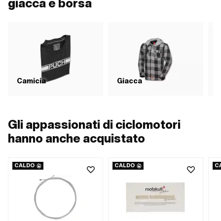
giacca e borsa
Camicia
Giacca
Gli appassionati di ciclomotori
hanno anche acquistato
CALDO
CALDO
C