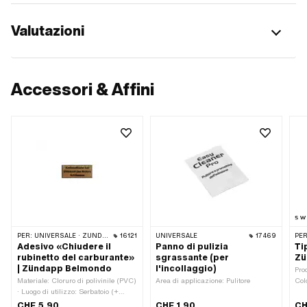
Valutazioni
Accessori & Affini
PER:
UNIVERSALE · ZÜNDAPP
16121
UNIVERSALE
17469
PER
Adesivo «Chiudere il
Panno di pulizia
Ti
rubinetto del carburante»
sgrassante (per
Zü
| Zündapp Belmondo
l'incollaggio)
Pro
Materiale: Cloruro di polivinile (PVC)
Area di applicazione: Pulitore
Col
· Luogo di utilizzo: Serbatoio (+
mm 
telaio) · Composizione posteriore:
pun
CHF 5.90
CHF 1.90
CH