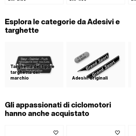
Adesivo · Larghezza: 35 mm ·
Altezza: 15 mm · Transferfolie: No
Esplora le categorie da Adesivi e
targhette
Targhetta del tipo e
targhetta del
marchio
Adesivi originali
A
Gli appassionati di ciclomotori
hanno anche acquistato