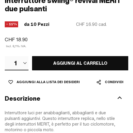
Interruttore swiing® revival MERIT
due pulsanti
da 10 Pezzi
CHF 16.90
cad.
− 11%
CHF 18.90
Incl. 8,1% IVA.
1
AGGIUNGI AL CARRELLO
AGGIUNGI ALLA LISTA DEI DESIDERI
CONDIVIDI
Descrizione
Interruttore luci per anabbaglianti, abbaglianti e due
pulsanti aggiuntivi. Questo interruttore replica, nello stile
degli interruttori MERIT, è perfetto per il tuo ciclomotore,
motorino o piccola moto.