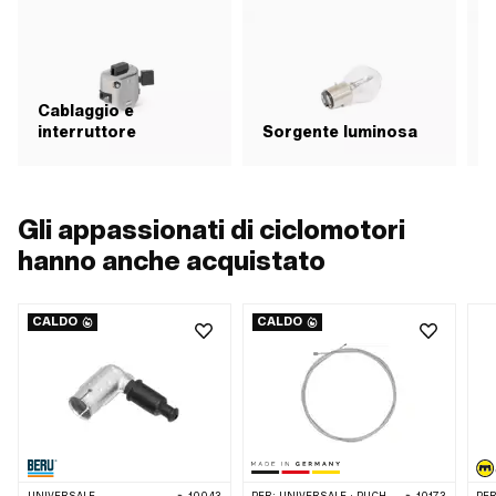
Cablaggio e
interruttore
Sorgente luminosa
L
Gli appassionati di ciclomotori
hanno anche acquistato
CALDO
CALDO