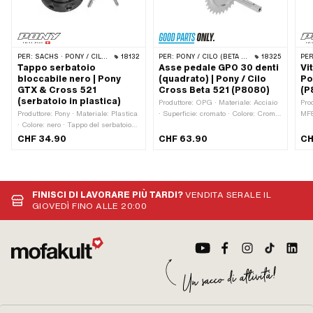
PER:
SACHS · PONY / CILO (BETA 521 E 512)
18132
PER:
PONY / CILO (BETA 521 E 512)
18325
PER
Tappo serbatoio
Asse pedale GPO 30 denti
Vi
bloccabile nero | Pony
(quadrato) | Pony / Cilo
Po
GTX & Cross 521
Cross Beta 521 (P8080)
(P
(serbatoio in plastica)
Produttore: OPG · Materiale: Acciaio
Prod
Produttore: Pony · Materiale: Plastica
· Superficie: cromato · Colore: Cromo
MF8
· Colore: nero · Tappo del serbatoio
· Numero di denti: 30 Stk ·
Dia
del carburante: M50 x 4 · Altezza:
Lunghezza d'onda dalla corona: 124
mm 
CHF 34.90
CHF 63.90
CH
45 mm · Bloccabile: Sì · Ventilato: Sì
mm · Lunghezza d'onda dalla
Tes
· Ø Testa esterna: 73 mm
corona: 178 mm · Ø Pignone esterno:
Lun
128.2 mm · Lunghezza totale: 306
mm · Numero OEM Pony: P8080
FINISCI DI LAVORARE PIÙ TARDI?
VENDITA SERALE IL
GIOVEDÌ FINO ALLE 20:00