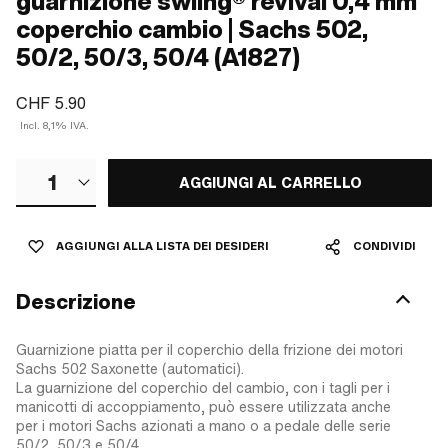
guarnizione swiing® revival 0,4 mm
coperchio cambio | Sachs 502,
50/2, 50/3, 50/4 (A1827)
CHF 5.90
Incl. 8,1% IVA.
1
AGGIUNGI AL CARRELLO
AGGIUNGI ALLA LISTA DEI DESIDERI
CONDIVIDI
Descrizione
Guarnizione piatta per il coperchio della frizione dei motori
Sachs 502 Saxonette (automatici).
La guarnizione del coperchio del cambio, con i tagli per i
manicotti di accoppiamento, può essere utilizzata anche
per i motori Sachs azionati a mano o a pedale delle serie
50/2, 50/3 e 50/4.