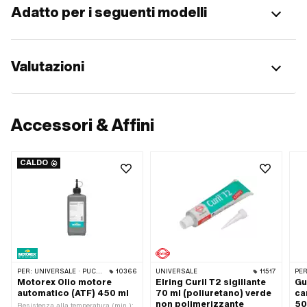
Adatto per i seguenti modelli
Valutazioni
Accessori & Affini
CALDO
PER:
UNIVERSALE · PUCH · SACHS · TOMOS · CIAO BICICLETTA
10366
UNIVERSALE
11517
PER
Motorex Olio motore
Elring Curil T2 sigillante
Gu
automatico (ATF) 450 ml
70 ml (poliuretano) verde
ca
non polimerizzante
50
Resistenza alla temperatura (min.):