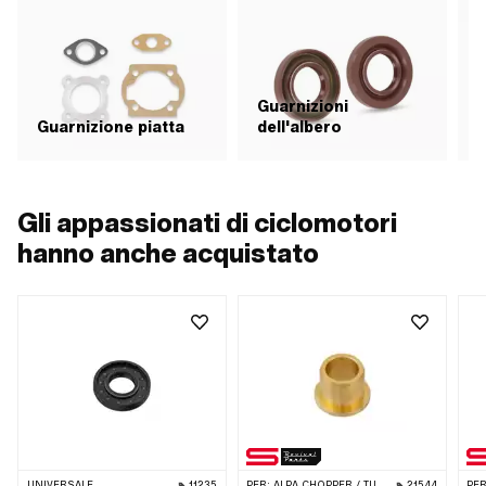
Guarnizioni
Guarnizione piatta
dell'albero
G
Gli appassionati di ciclomotori
hanno anche acquistato
UNIVERSALE
11235
PER:
ALPA CHOPPER / TURBO
21544
PER