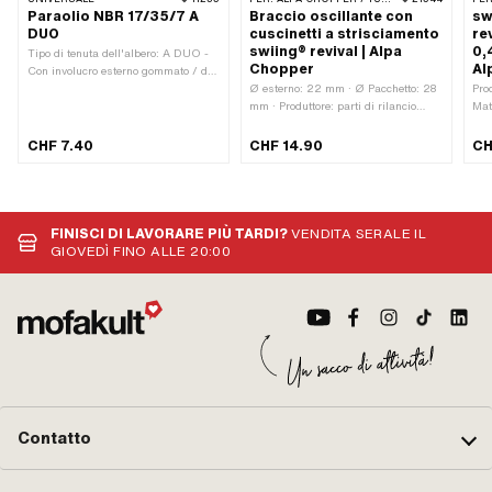
Paraolio NBR 17/35/7 A
Braccio oscillante con
sw
DUO
cuscinetti a strisciamento
re
swiing® revival | Alpa
0,
Tipo di tenuta dell'albero: A DUO -
Chopper
Al
Con involucro esterno gommato / due
labbri di tenuta. · Materiale: NBR ·
Ø esterno: 22 mm · Ø Pacchetto: 28
Pro
Ø esterno: 35 mm · Ø interno: 17 mm
mm · Produttore: parti di rilancio
Mat
· Larghezza: 7 mm · Resistenza alla
swiing® · Materiale: Bronzo · Ø
util
temperatura (min.): -30 - 100 °C
interno: 16 mm · Lunghezza totale:
Spe
CHF 7.40
CHF 14.90
CH
20 mm
FINISCI DI LAVORARE PIÙ TARDI?
VENDITA SERALE IL
GIOVEDÌ FINO ALLE 20:00
Contatto