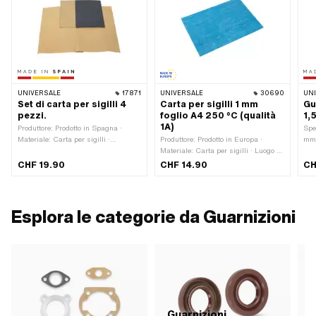
UNIVERSALE
17871
UNIVERSALE
30690
UN
Set di carta per sigilli 4
Carta per sigilli 1 mm
Gu
pezzi.
foglio A4 250 °C (qualità
1,
1A)
Produttore: Prodotto in Spagna ·
Spe
Materiale: Carta per sigilli ·
Produttore: Prodotto in Europa ·
mm 
Materiale: Cartone di chiusura ·
Materiale: Carta per sigilli · Luogo di
Num
Luogo di utilizzo: Universale ·
utilizzo: Universale · Spessore: 1
Mat
CHF 19.90
CHF 14.90
CH
Spessore: 0.25 mm · Spessore: 0.4
mm
· L
mm · Spessore: 0.5 mm · Spessore:
1.2 mm
Esplora le categorie da Guarnizioni
Guarnizioni