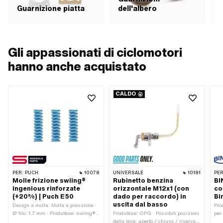
Guarnizione piatta
dell'albero
G
Gli appassionati di ciclomotori
hanno anche acquistato
CALDO
PER:
PUCH
10078
UNIVERSALE
10181
PER
Molle frizione swiing®
Rubinetto benzina
BI
ingenious rinforzate
orizzontale M12x1 (con
co
(+20%) | Puch E50
dado per raccordo) in
Bi
uscita dal basso
Design a molla: Molla a pressione ·
Pro
Ø filo: 1.7 mm · Produttore: swiing®
Produttore: OPG · Possibili posizioni
per
parti ingegnose · Materiale: Acciaio
della leva: aperto / chiuso / riserva ·
car