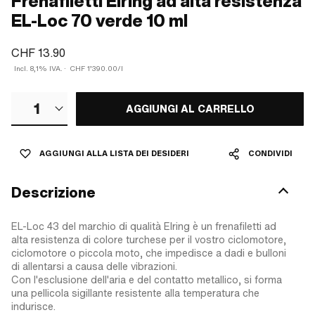
Frenafiletti Elring ad alta resistenza
EL-Loc 70 verde 10 ml
CHF 13.90
Incl. 8,1% IVA.
·
CHF 1’390.00/l
1
AGGIUNGI AL CARRELLO
AGGIUNGI ALLA LISTA DEI DESIDERI
CONDIVIDI
Descrizione
EL-Loc 43 del marchio di qualità Elring è un frenafiletti ad
alta resistenza di colore turchese per il vostro ciclomotore,
ciclomotore o piccola moto, che impedisce a dadi e bulloni
di allentarsi a causa delle vibrazioni.
Con l'esclusione dell'aria e del contatto metallico, si forma
una pellicola sigillante resistente alla temperatura che
indurisce.