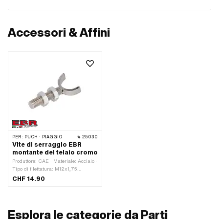
Accessori & Affini
PER:
PUCH · PIAGGIO
25030
Vite di serraggio EBR
montante del telaio cromo
Produttore: CAE · Materiale: Acciaio ·
Tipo di filettatura: M12x1,75
(filettatura standard) · Diametro
CHF 14.90
nominale (filettatura): 12 mm ·
Superficie: cromato · Larghezza tra
le piastre: 19 mm · Lunghezza della
filettatura: 50 mm
Esplora le categorie da Parti