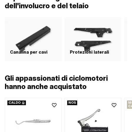
dell'involucro e del telaio
Canalina per cavi
Protezioni laterali
P
Gli appassionati di ciclomotori
hanno anche acquistato
CALDO
NOS
M
C