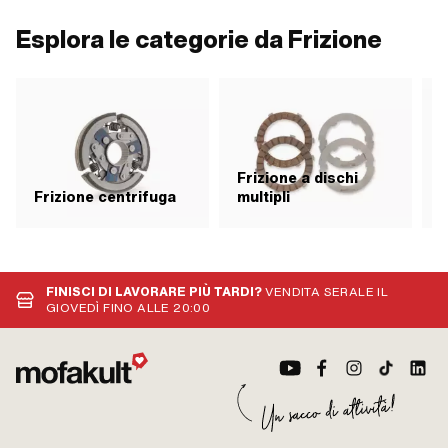
Esplora le categorie da Frizione
Frizione a dischi
F
Frizione centrifuga
multipli
FINISCI DI LAVORARE PIÙ TARDI?
VENDITA SERALE IL
GIOVEDÌ FINO ALLE 20:00