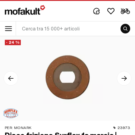
- 24 %
PER:
MONARK
23973