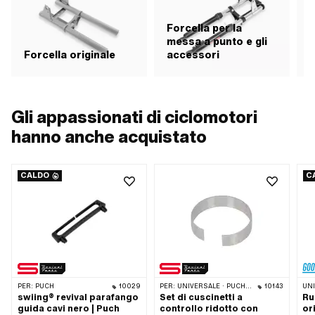
Forcella per la
messa a punto e gli
Forcella originale
accessori
R
Gli appassionati di ciclomotori
hanno anche acquistato
CALDO
C
PER:
PUCH
10029
PER:
UNIVERSALE · PUCH · SACHS · PONY / CILO (BETA 521 E 512) · PIAGGIO · ZÜNDAPP BELMONDO · TOMOS
10143
UN
swiing® revival parafango
Set di cuscinetti a
Ru
guida cavi nero | Puch
controllo ridotto con
or