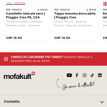
PER:
PIAGGIO
16600
PER:
PIAGGIO
18039
PER
Cavalletto laterale nero |
Tappo benzina bloccabile
Se
Piaggio Ciao PX, C24
| Piaggio Ciao
la
Produttore: Prodotto in Portogallo ·
Altezza: 105 mm · Materiale:
Pro
Materiale: Acciaio · Superficie:
Plastica · Tappo del serbatoio del
Mat
Verniciato a polvere · Regolabile: No ·
carburante: Tappo 33 mm ·
Sup
Punto di rotazione della lunghezza -
Bloccabile: Sì · Colore: nero ·
zin
pavimento: 190 mm · Lunghezza
Ventilato: Sì · Ø Testa esterna: 54
com
CHF 19.90
CHF 14.50
CH
totale: 250 mm · Colore: nero ·
mm
Test
Numero di punti di fissaggio: 2 Stk ·
Are
Tipo di montaggio: Collegamento a
Gui
spina
FINISCI DI LAVORARE PIÙ TARDI?
VENDITA SERALE IL
GIOVEDÌ FINO ALLE 20:00
Contatto