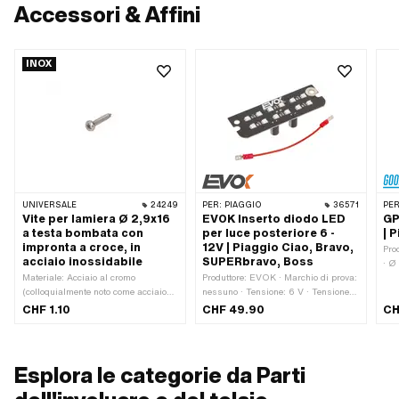
Accessori & Affini
INOX
UNIVERSALE
24249
PER:
PIAGGIO
36571
PER
Vite per lamiera Ø 2,9x16
EVOK Inserto diodo LED
GP
a testa bombata con
per luce posteriore 6 -
| 
impronta a croce, in
12V | Piaggio Ciao, Bravo,
Pro
acciaio inossidabile
SUPERbravo, Boss
· Ø
Materiale: Acciaio al cromo
Produttore: EVOK · Marchio di prova:
Col
(colloquialmente noto come acciaio
nessuno · Tensione: 6 V · Tensione:
Pro
inossidabile) · Lunghezza totale: 16
12 V · Colore: bianco · Porta
mm 
CHF 1.10
CHF 49.90
CH
mm · Diametro nominale (filettatura):
lampadina: LED (installato in modo
tra
2.9 mm · Testa della vite: Testa
permanente) · LED: Sì
dell'obiettivo · Tipo di filettatura: Vite
per lamiera
Esplora le categorie da Parti