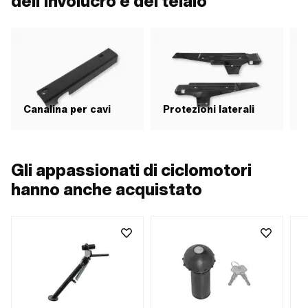
dell'involucro e del telaio
Canalina per cavi
Protezioni laterali
P
Gli appassionati di ciclomotori
hanno anche acquistato