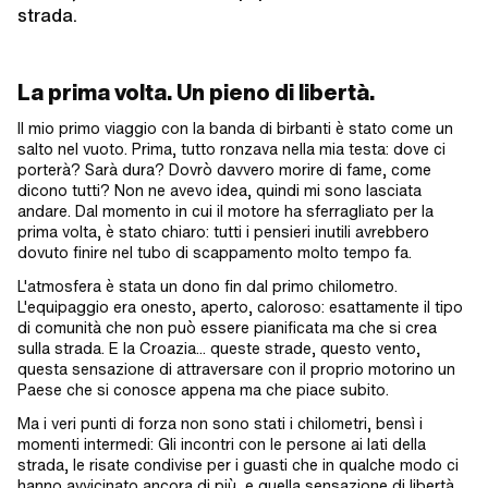
strada.
La prima volta. Un pieno di libertà.
Il mio primo viaggio con la banda di birbanti è stato come un
salto nel vuoto. Prima, tutto ronzava nella mia testa: dove ci
porterà? Sarà dura? Dovrò davvero morire di fame, come
dicono tutti? Non ne avevo idea, quindi mi sono lasciata
andare. Dal momento in cui il motore ha sferragliato per la
prima volta, è stato chiaro: tutti i pensieri inutili avrebbero
dovuto finire nel tubo di scappamento molto tempo fa.
L'atmosfera è stata un dono fin dal primo chilometro.
L'equipaggio era onesto, aperto, caloroso: esattamente il tipo
di comunità che non può essere pianificata ma che si crea
sulla strada. E la Croazia... queste strade, questo vento,
questa sensazione di attraversare con il proprio motorino un
Paese che si conosce appena ma che piace subito.
Ma i veri punti di forza non sono stati i chilometri, bensì i
momenti intermedi: Gli incontri con le persone ai lati della
strada, le risate condivise per i guasti che in qualche modo ci
hanno avvicinato ancora di più, e quella sensazione di libertà