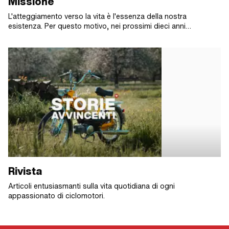
Missione
L'atteggiamento verso la vita è l'essenza della nostra
esistenza. Per questo motivo, nei prossimi dieci anni
viaggeremo in tutti i Paesi europei con i nostri ciclomotori e
con voi come comunità - e siete invitati a unirvi a noi in questa
avventura. Insieme conosceremo nuove strade, nuovi luoghi,
nuove persone e nuove storie. Perché mofakult non è solo viti
e pezzi di ricambio: noi viviamo i ciclomotori.
Rivista
Articoli entusiasmanti sulla vita quotidiana di ogni
appassionato di ciclomotori.