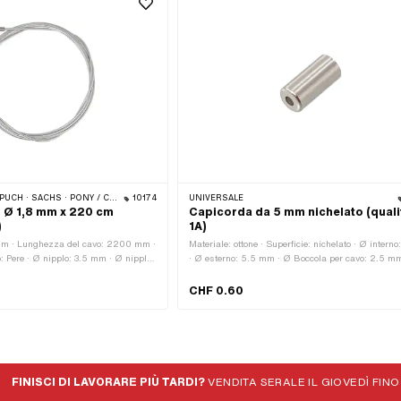
CILO (BETA 521 E 512) · PIAGGIO · ZÜNDAPP BELMONDO · TOMOS
10174
UNIVERSALE
o Ø 1,8 mm x 220 cm
Capicorda da 5 mm nichelato (quali
)
1A)
.8 mm · Lunghezza del cavo: 2200 mm ·
Materiale: ottone · Superficie: nichelato · Ø intern
 Pere · Ø nipplo: 3.5 mm · Ø nipplo:
· Ø esterno: 5.5 mm · Ø Boccola per cavo: 2.5 mm
l capezzolo: 10 mm · Produttore:
Lunghezza totale: 12 mm · Colore: argento · Area 
 · Materiale: Acciaio · Superficie:
applicazione: Standard
CHF 0.60
ro di componenti: 1 Stk · Area di
ard
FINISCI DI LAVORARE PIÙ TARDI?
VENDITA SERALE IL GIOVEDÌ FINO