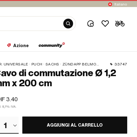
Italiano
Azione
R:
UNIVERSALE · PUCH · SACHS · ZÜNDAPP BELMONDO · CILO
33747
avo di commutazione Ø 1,2
m x 200 cm
HF 3.40
l. 8,1% IVA.
1
AGGIUNGI AL CARRELLO