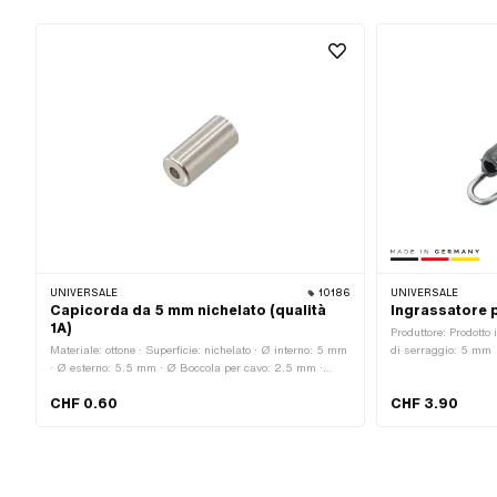
UNIVERSALE
10186
UNIVERSALE
Capicorda da 5 mm nichelato (qualità
Ingrassatore 
1A)
Produttore: Prodotto
Materiale: ottone · Superficie: nichelato · Ø interno: 5 mm
di serraggio: 5 mm
· Ø esterno: 5.5 mm · Ø Boccola per cavo: 2.5 mm ·
Lunghezza totale: 12 mm · Colore: argento · Area di
CHF 0.60
CHF 3.90
applicazione: Standard