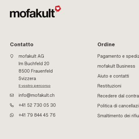
Contatto
Ordine
mofakult AG
Pagamento e spedi
Im Buchfeld 20
mofakult Business
8500 Frauenfeld
Aiuto e contatti
Svizzera
Restituzioni
Il vostro percorso
info@mofakult.ch
Recedere dal contra
+41 52 730 05 30
Politica di cancellaz
+41 79 844 45 76
Smaltimento dei rifiu