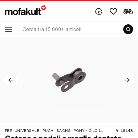
PER:
UNIVERSALE · PUCH · SACHS · PONY / CILO (BETA 521 E 512) · PIAGGIO · ZÜNDAPP BELMONDO · SOLEX · ALPA CHOPPER / TURBO · CILO
19148