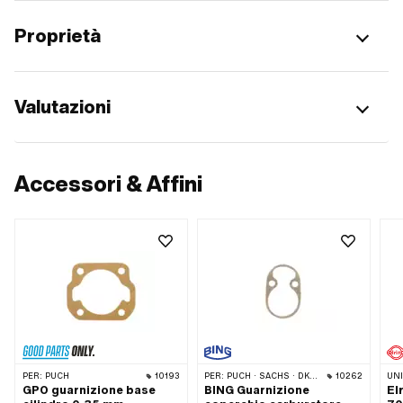
Proprietà
Valutazioni
Accessori & Affini
PER:
PUCH
10193
PER:
PUCH · SACHS · DKW · KREIDLER · ZÜNDAPP
10262
UN
GPO guarnizione base
BING Guarnizione
El