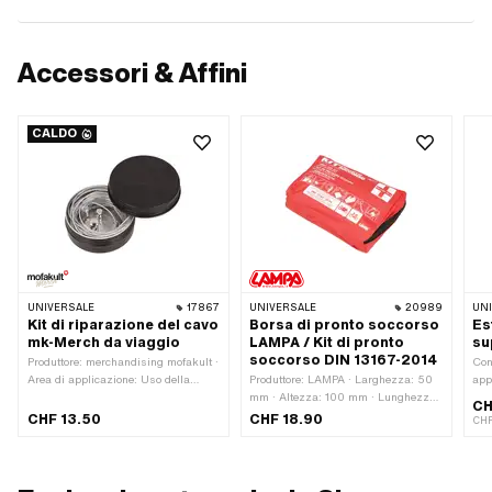
Accessori & Affini
CALDO
UNIVERSALE
17867
UNIVERSALE
20989
UN
Kit di riparazione del cavo
Borsa di pronto soccorso
Es
mk-Merch da viaggio
LAMPA / Kit di pronto
su
soccorso DIN 13167-2014
Produttore: merchandising mofakult ·
Con
Area di applicazione: Uso della
Produttore: LAMPA · Larghezza: 50
app
strada · Materiale: Alluminio ·
mm · Altezza: 100 mm · Lunghezza
CH
Superficie: anodizzato · Numero di
totale: 150 mm
CHF 13.50
CHF 18.90
CHF
componenti: 7 Stk