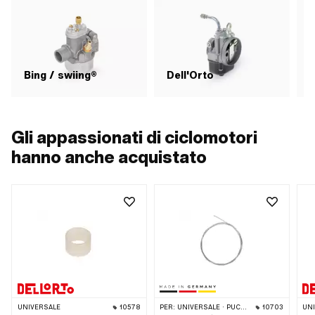
Bing / swiing®
Dell'Orto
Gli appassionati di ciclomotori
hanno anche acquistato
UNIVERSALE
10578
PER:
UNIVERSALE · PUCH · SACHS · PONY / CILO (BETA 521 E 512) · PIAGGIO · TOMOS · CILO · ERCOLE
10703
UN