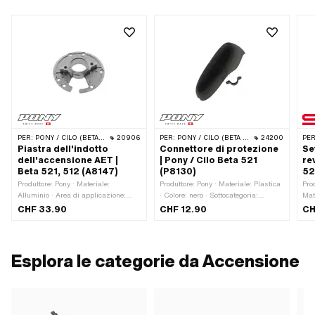
PER:
PONY / CILO (BETA 521 E 512)
20906
PER:
PONY / CILO (BETA 521 E 512)
24200
PER
Piastra dell'indotto
Connettore di protezione
Se
dell'accensione AET |
| Pony / Cilo Beta 521
re
Beta 521, 512 (A8147)
(P8130)
52
Produttore: Pony · Materiale:
Produttore: Pony · Materiale: Plastica
Pro
Alluminio · Area di applicazione:
· Colore: nero · Sottocategoria:
Mate
Originale
Connettore della candela
Mat
CHF 33.90
CHF 12.90
CH
Mat
21.
usc
Sta
Esplora le categorie da Accensione
48 
Stk 
35 