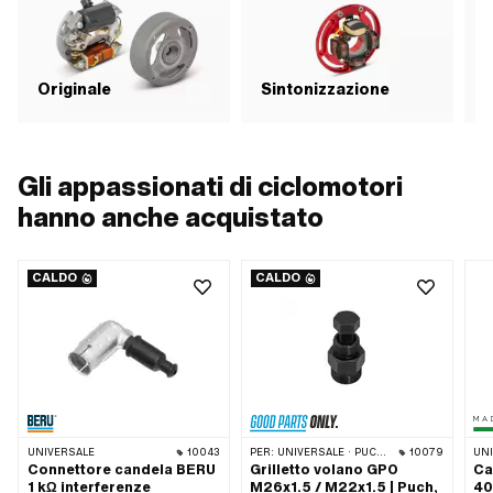
Originale
Sintonizzazione
i
Gli appassionati di ciclomotori
hanno anche acquistato
CALDO
CALDO
UNIVERSALE
10043
PER:
UNIVERSALE · PUCH · SACHS · PONY / CILO (BETA 521 E 512) · ZÜNDAPP BELMONDO · TOMOS · DKW · ERCOLE · KREIDLER · ZÜNDAPP · KTM · RIXE
10079
UN
Connettore candela BERU
Grilletto volano GPO
Ca
1 kΩ interferenze
M26x1.5 / M22x1.5 | Puch,
40