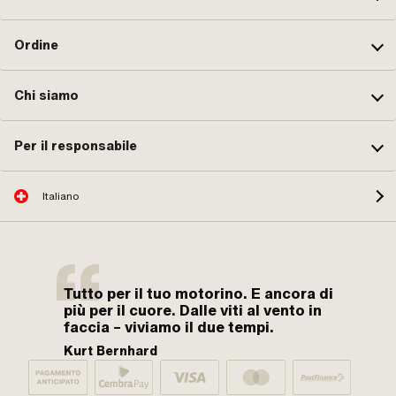
Dimensione dell'ugello: 91 ·
Dimensione dell'ugello: 92 ·
Dimensione dell'ugello: 93 ·
Ordine
Dimensione dell'ugello: 94 ·
Dimensione dell'ugello: 95 ·
Dimensione dell'ugello: 96 ·
Dimensione dell'ugello: 97 ·
Chi siamo
Dimensione dell'ugello: 98 ·
Dimensione dell'ugello: 99 ·
Dimensione dell'ugello: 100 ·
Per il responsabile
Larghezza tra le piastre: 8 mm
Italiano
Tutto per il tuo motorino. E ancora di
più per il cuore. Dalle viti al vento in
faccia – viviamo il due tempi.
Kurt Bernhard