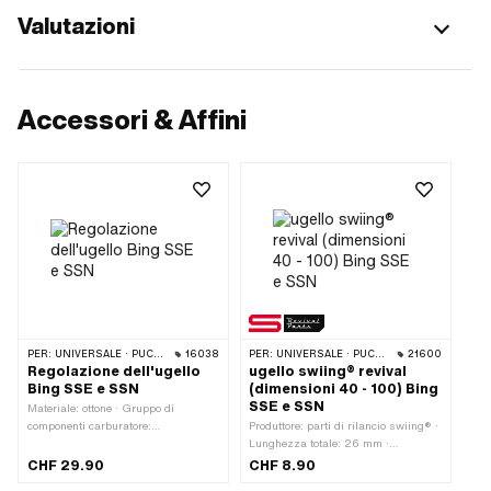
Valutazioni
Accessori & Affini
PER:
UNIVERSALE · PUCH · TOMOS · OIL / OMC
16038
PER:
UNIVERSALE · PUCH · TOMOS · OIL / OMC
21600
Regolazione dell'ugello
ugello swiing® revival
Bing SSE e SSN
(dimensioni 40 - 100) Bing
SSE e SSN
Materiale: ottone · Gruppo di
componenti carburatore:
Produttore: parti di rilancio swiing® ·
Spruzzatura · Tipo di carburatore:
Lunghezza totale: 26 mm ·
SSE · Tipo di carburatore: SSN ·
Lunghezza totale: 30 mm ·
CHF 29.90
CHF 8.90
Guida: Esagono esterno · Tipo di
Materiale: ottone · Gruppo di