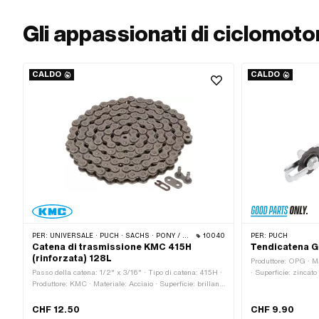
Gli appassionati di ciclomot
CALDO
CALDO
PER:
UNIVERSALE · PUCH · SACHS · PONY / CILO (BETA 521 E 512) · ZÜNDAPP BELMONDO · TOMOS · CIAO BICICLETTA · ALPA CHOPPER / TURBO · CILO
10040
PER:
PUCH
Catena di trasmissione KMC 415H
Tendicatena G
(rinforzata) 128L
Produttore: OPG · Ma
Passo della catena: 1/2" x 3/16" · Tipo di catena: 415H ·
· Superficie: zincat
Produttore: KMC · Materiale: Acciaio · Superficie: brillante
Colore: argento · Col
/ oliato · Numero di maglie della catena: 128 Stk ·
Ø esterno del pigno
Circonferenza di rotolamento: 1626 mm · Tipo di blocco a
fissaggio: 1 Stk · Tip
CHF 12.50
CHF 9.90
catena: Blocco a molla · Colore: grigio · Ø foro: 4 mm · Ø
standard)