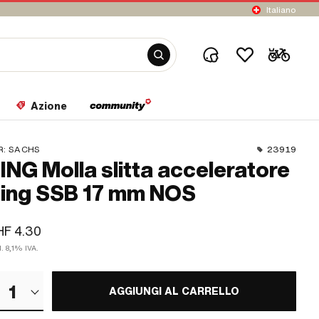
Italiano
Azione
R:
SACHS
23919
ING Molla slitta acceleratore
ing SSB 17 mm NOS
HF 4.30
l. 8,1% IVA.
1
AGGIUNGI AL CARRELLO