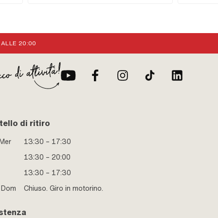
di ricambio: curvo · Ø attacco tubo benzina: 6 mm ·
Livello di riserva: 70 mm · Tipo di montaggio: Dado di
raccordo · Tipo di filettatura: MF12x1 (filettatura a passo
fine)
 ALLE 20:00
ello di ritiro
 Mer
13:30 – 17:30
13:30 – 20:00
13:30 – 17:30
e Dom
Chiuso. Giro in motorino.
stenza