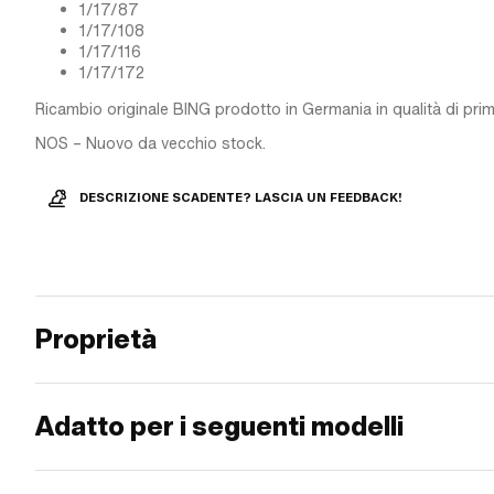
1/17/87
1/17/108
1/17/116
1/17/172
Ricambio originale BING prodotto in Germania in qualità di pr
NOS – Nuovo da vecchio stock.
DESCRIZIONE SCADENTE? LASCIA UN FEEDBACK!
Proprietà
Adatto per i seguenti modelli