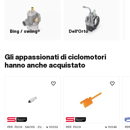
Bing / swiing®
Dell'Orto
Gli appassionati di ciclomotori
hanno anche acquistato
PER:
PUCH · SACHS · ZÜNDAPP BELMONDO · DKW · ERCOLE · KREIDLER · KTM
10002
PER:
PUCH
10046
PER