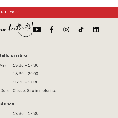
70 mm · Tipo di
fine)
 ALLE 20:00
ello di ritiro
 Mer
13:30 – 17:30
13:30 – 20:00
13:30 – 17:30
e Dom
Chiuso. Giro in motorino.
stenza
13:30 – 17:30