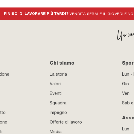
FINISCI DI LAVORARE PIÙ TARDI?
VENDITA SERALE IL GIOVEDÌ FINO
Chi siamo
Sport
zione
La storia
Lun -
Valori
Gio
Eventi
Ven
Squadra
Sab 
tto
Impegno
Assi
ione
Offerte di lavoro
Lun
ti
Media