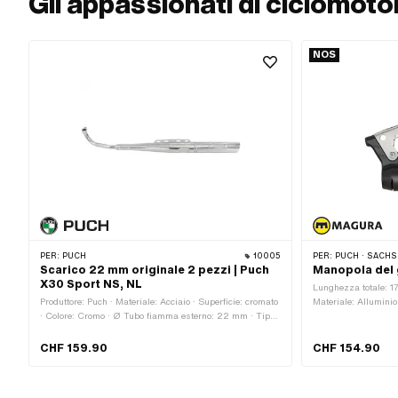
Gli appassionati di ciclomot
NOS
PER:
PUCH
10005
PER:
PUCH · SACHS · PONY / CILO
Scarico 22 mm originale 2 pezzi | Puch
Manopola del
X30 Sport NS, NL
Lunghezza totale: 1
Produttore: Puch · Materiale: Acciaio · Superficie: cromato
Materiale: Alluminio
· Colore: Cromo · Ø Tubo fiamma esterno: 22 mm · Tipo
Alluminio · Superfic
di montaggio: Capocorda saldato · Numero di punti di
Leva materiale: Allum
fissaggio: 4 Stk · Attacco del tubo della fiamma: Flangia
luce del freno: No
CHF 159.90
CHF 154.90