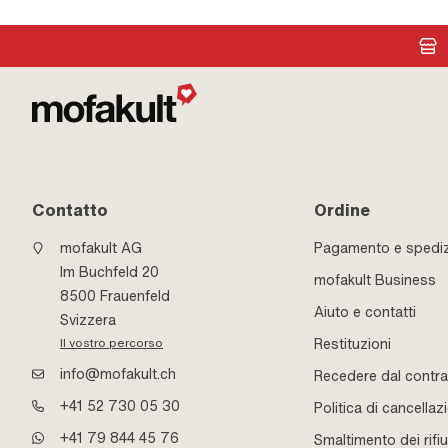
Contatto
Ordine
mofakult AG
Pagamento e spedi
Im Buchfeld 20
mofakult Business
8500 Frauenfeld
Aiuto e contatti
Svizzera
Restituzioni
Il vostro percorso
info@mofakult.ch
Recedere dal contra
+41 52 730 05 30
Politica di cancellaz
+41 79 844 45 76
Smaltimento dei rifiu