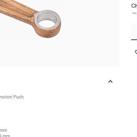
CH
Inc
omotori Puch.
6 mm
0,9 mm