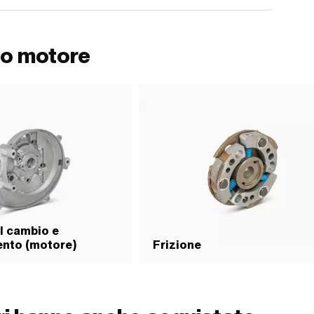
co motore
l cambio e
ento (motore)
Frizione