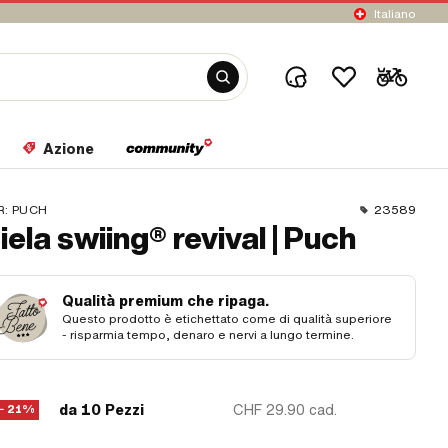
Italiano
Azione
R:
PUCH
23589
iela swiing® revival | Puch
Qualità premium che ripaga.
Questo prodotto è etichettato come di qualità superiore
- risparmia tempo, denaro e nervi a lungo termine.
da 10 Pezzi
CHF 29.90
cad.
− 21%