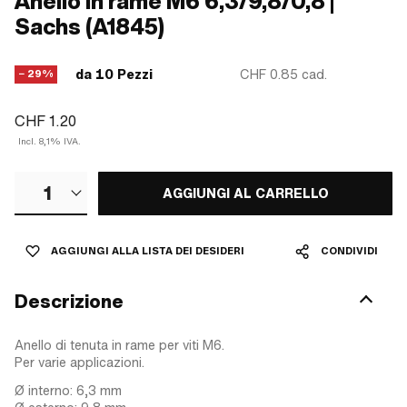
Anello in rame M6 6,3/9,8/0,8 |
Sachs (A1845)
da 10 Pezzi
CHF 0.85
cad.
− 29%
CHF 1.20
Incl. 8,1% IVA.
1
AGGIUNGI AL CARRELLO
AGGIUNGI ALLA LISTA DEI DESIDERI
CONDIVIDI
Descrizione
Anello di tenuta in rame per viti M6.
Per varie applicazioni.
Ø interno: 6,3 mm