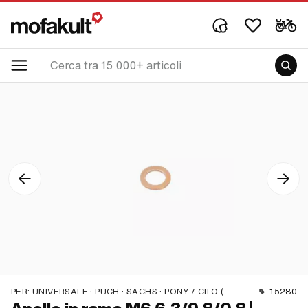
PER:
UNIVERSALE · PUCH · SACHS · PONY / CILO (BETA 521 E 512) · ZÜNDAPP BELMONDO
15280