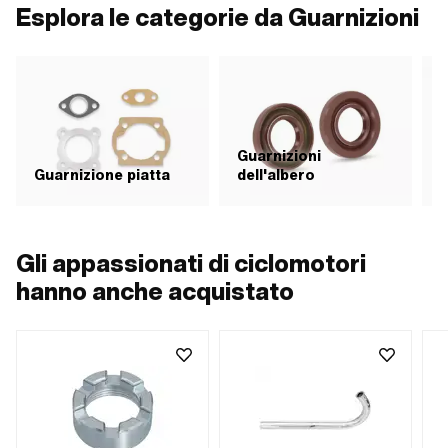
Esplora le categorie da Guarnizioni
Guarnizioni
Guarnizione piatta
dell'albero
G
Gli appassionati di ciclomotori
hanno anche acquistato