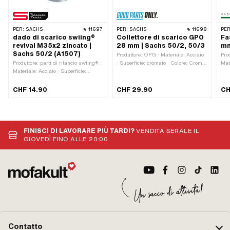
PER:
SACHS
11697
PER:
SACHS
11698
PER
dado di scarico swiing®
Collettore di scarico GPO
Fa
revival M35x2 zincato |
28 mm | Sachs 50/2, 50/3
mm
Sachs 50/2 (A1507)
Produttore: OPG · Materiale: Acciaio
Prod
Produttore: parti di rilancio swiing® ·
· Superficie: cromato · Colore: Cromo
Mat
Materiale: Acciaio · Superficie:
· Lunghezza totale: 390 mm · Ø
cro
zincato (blu) · Tipo di dado: Dado di
Collegamento esterno: 32.4 mm ·
mm 
raccordo · Diametro nominale
Tipo di montaggio: Dado di raccordo
mm 
CHF 14.90
CHF 29.90
CH
(filettatura): 35 mm · Ø esterno: 43
· Ø esterno: 28 mm · Ø interno: 25.6
mm 
mm · Ø interno: 30 mm · Tipo di
mm
punt
filettatura: M35x2 (filettatura
mon
standard) · Numero OEM Pony:
A1507 · Sachs OEM no.: 0242 048
FINISCI DI LAVORARE PIÙ TARDI?
VENDITA SERALE IL
101
GIOVEDÌ FINO ALLE 20:00
Contatto