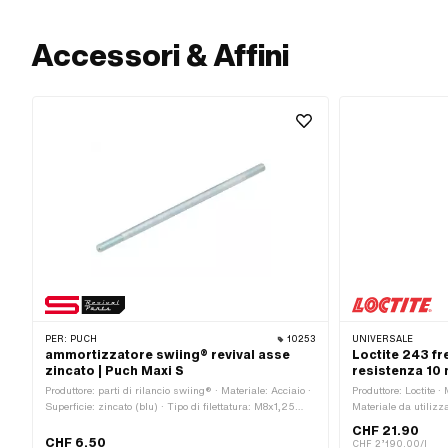
Accessori & Affini
PER:
PUCH
10253
UNIVERSALE
ammortizzatore swiing® revival asse
Loctite 243 fre
zincato | Puch Maxi S
resistenza 10 
Produttore: parti di rilancio swiing® · Materiale: Acciaio ·
Produttore: Loctite ·
Superficie: zincato (blu) · Tipo di filettatura: M8x1,25
Materiale da utilizz
(filettatura standard) · Diametro nominale (filettatura): 8
utilizzare: Metallo ·
CHF 21.90
mm · Lunghezza totale: 200 mm
di pericolo: Nocivo p
CHF 6.50
CHF 2’190.00/l