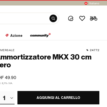
Italiano
Azione
IVERSALE
24772
mmortizzatore MKX 30 cm
ero
HF 49.90
l. 8,1% IVA.
1
AGGIUNGI AL CARRELLO