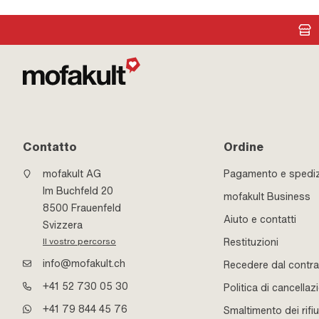
Contatto
Ordine
mofakult AG
Pagamento e spedi
Im Buchfeld 20
mofakult Business
8500 Frauenfeld
Aiuto e contatti
Svizzera
Restituzioni
Il vostro percorso
info@mofakult.ch
Recedere dal contra
+41 52 730 05 30
Politica di cancellaz
+41 79 844 45 76
Smaltimento dei rifiu