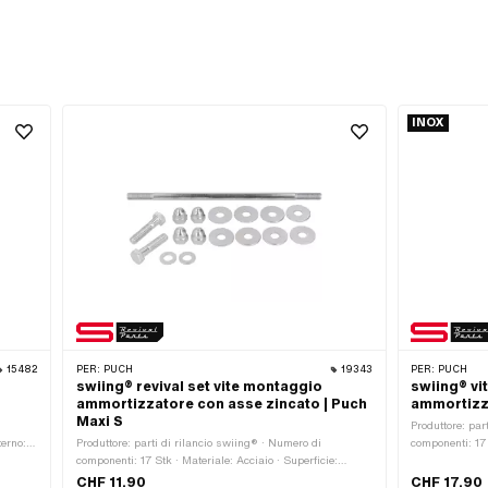
INOX
15482
PER:
PUCH
19343
PER:
PUCH
swiing® revival set vite montaggio
swiing® vit
ammortizzatore con asse zincato | Puch
ammortizza
Maxi S
Produttore: par
terno:
Produttore: parti di rilancio swiing® · Numero di
componenti: 17 
e
componenti: 17 Stk · Materiale: Acciaio · Superficie:
Acciaio al cro
 335
zincato (blu) · Tipo di filettatura: M8x1,25 (filettatura
inossidabile) ·
CHF 11.90
CHF 17.90