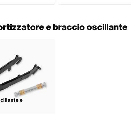
vviso di pericolo: Provoca grave
mm · Ø longheroni: 32 mm · Ø Fissaggio interno
i · Avviso di pericolo: Provoca
· Numero di punti di fissaggio: 2 Stk · Spaziatura 
Avviso di pericolo: Può irritare le vie
fori: 330 mm
 di pericolo: Può provocare reazioni
e · Parola segnale: Attenzione ·
rtizzatore e braccio oscillante
colo: GHS07 - Attenzione, pericoloso
ricolo: GHS09 - Pericoloso per
 · Adesione: media forza ·
azio (max.): 0.01 mm · Resistenza
n.): -75 - 200 °C · Tipo di
Tempo di allineamento: 600 s · Coppia
da del materiale): 3 N/m · Coppia di
del materiale): 12 N/m · Coppia di
 del materiale): 26 N/m · Area di
ca
cillante e
o