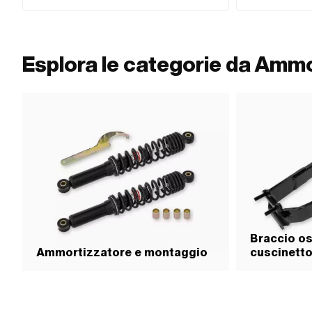
a lungo termine) · A
irritazione agli occh
irritazione cutanea · 
respiratorie · Avviso
allergiche della pell
Esplora le categorie da Ammo
Pittogramma di peri
· Pittogramma di pe
l'ambiente acquatico
Dimensione dello sp
alla temperatura (mi
applicazione: 1K · 
di distacco (a secon
distacco (a seconda 
distacco (a seconda
applicazione: Chimi
Braccio os
Ammortizzatore e montaggio
cuscinett