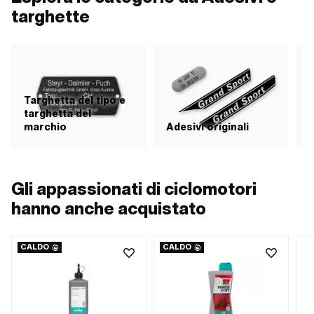
targhette
Targhetta del tipo e
targhetta del
marchio
Adesivi originali
A
Gli appassionati di ciclomotori
hanno anche acquistato
CALDO
CALDO