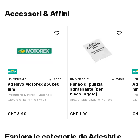
Accessori & Affini
UNIVERSALE
16536
UNIVERSALE
17469
UN
Adesivo Motorex 250x40
Panno di pulizia
Ad
mm
sgrassante (per
m
l'incollaggio)
Produttore: Motorex · Materiale:
Pro
Cloruro di polivinile (PVC) ·
Area di applicazione: Pulitore
Clo
Larghezza: 250 mm · Altezza: 40
Com
mm · Composizione posteriore:
Luo
CHF 3.90
CHF 1.90
CH
Adesivo · Luogo di utilizzo:
Lar
Universale · Transferfolie: No
mm 
Esplora le categorie da Adesivi e