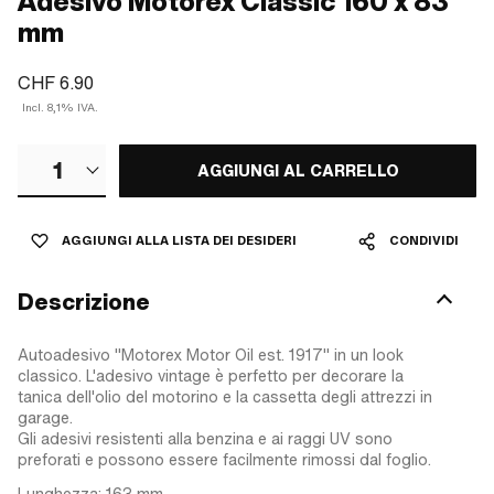
Adesivo Motorex Classic 160 x 83
mm
CHF 6.90
Incl. 8,1% IVA.
1
AGGIUNGI AL CARRELLO
AGGIUNGI ALLA LISTA DEI DESIDERI
CONDIVIDI
Descrizione
Autoadesivo "Motorex Motor Oil est. 1917" in un look
classico. L'adesivo vintage è perfetto per decorare la
tanica dell'olio del motorino e la cassetta degli attrezzi in
garage.
Gli adesivi resistenti alla benzina e ai raggi UV sono
preforati e possono essere facilmente rimossi dal foglio.
Lunghezza: 163 mm