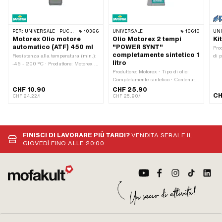
PER:
UNIVERSALE · PUCH · SACHS · TOMOS · CIAO BICICLETTA
10366
UNIVERSALE
10610
UN
Motorex Olio motore
Olio Motorex 2 tempi
Ki
automatico (ATF) 450 ml
"POWER SYNT"
Pro
completamente sintetico 1
Resistenza alla temperatura (min.):
di 
litro
-45 - 200 °C · Produttore: Motorex ·
mm 
Contenuti: 450 ml · Tipo di cambio:
Produttore: Motorex · Tipo di olio:
Com
Macchina automatica · Area di
Completamente sintetico · Contenuti:
Luo
applicazione: Lubrificazione del
1000 ml · Colore: rosso
Tra
CHF 10.90
CHF 25.90
CH
cambio con frizione · Numero OEM
CHF 24.22/l
CHF 25.90/l
Pony: A2080 · Sachs OEM no.:
0263 014 002
FINISCI DI LAVORARE PIÙ TARDI?
VENDITA SERALE IL
GIOVEDÌ FINO ALLE 20:00