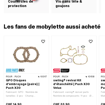
Couvercles de
Vis sans tête &
H
protection
goujons
f
Les fans de mobylette aussi acheté
POUR :
PUCH
10017
POUR :
PUCH
10158
POU
GPO Disques
swiing® revival Kit
sw
d'embrayage (paire) |
d'étanchéité | Puch X30
mo
Puch X30
Velux
Pu
Fabricant: GPO · Nombre de
Fabricant: swiing® revival parts ·
Fab
lamelles: 2 pcs · Champ
Nombre de composants: 11 pcs · Ø
Mat
d'application: Standard
intérieur de la sortie: 22 mm ·
ble
Distance entre les trous de sortie: 42
CHF 14.90
CHF 33.90
CH