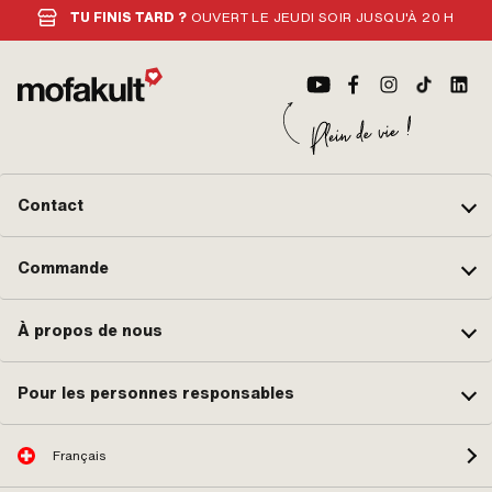
de la boîte de vitesses avec
TU FINIS TARD ?
OUVERT LE JEUDI SOIR JUSQU'À 20 H
embrayage
Contact
Commande
À propos de nous
Pour les personnes responsables
Français