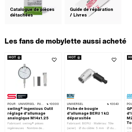
Catalogue de pièces
Guide de réparation
détachées
/ Livres
Les fans de mobylette aussi acheté
HOT
HOT
H
POUR :
UNIVERSEL · PUCH · SACHS · PONY / CILO (BÊTA 521 & 512) · PIAGGIO · ZÜNDAPP BELMONDO · TOMOS · CILO
10000
UNIVERSEL
10043
POU
swiing® ingenious Outil
Fiche de bougie
GP
réglage d'allumage
d'allumage BERU 1 kΩ
d'
analogique M14x1.25
déparasitée
M2
To
Fabricant: swiing® pièces
Fabricant: BERU · Matériau: Tôle
ingénieuses · Nombre de
(acier) · Ø du câble: 5 mm · Ø du
Clé