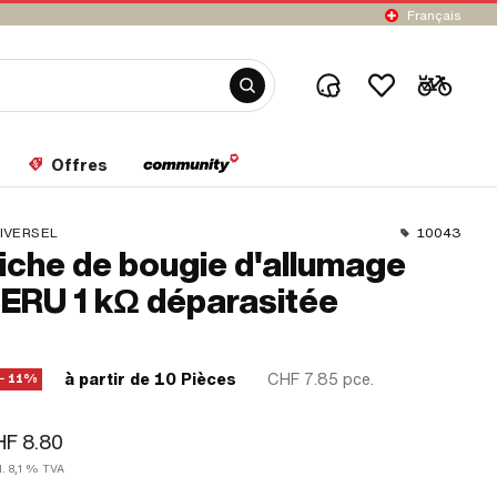
Français
Offres
IVERSEL
10043
iche de bougie d'allumage
ERU 1 kΩ déparasitée
à partir de 10 Pièces
CHF 7.85
pce.
− 11%
F 8.80
l. 8,1 % TVA