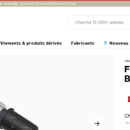
'À 19H00
PLUS DE 15'000 PIÈCES EN STOCK
êtements & produits dérivés
Fabricants
Nouveau
UN
F
B
CH
Inc