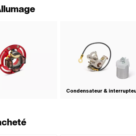
Allumage
Condensateur & interrupte
acheté