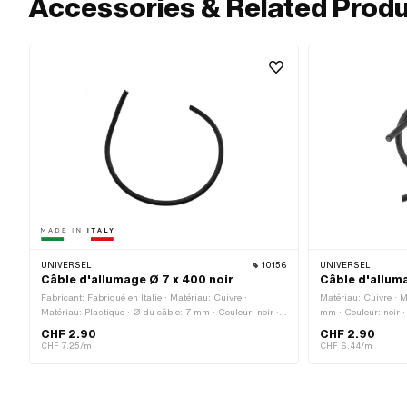
Accessories & Related Prod
UNIVERSEL
10156
UNIVERSEL
Câble d'allumage Ø 7 x 400 noir
Câble d'alluma
Fabricant: Fabriqué en Italie · Matériau: Cuivre ·
Matériau: Cuivre · M
Matériau: Plastique · Ø du câble: 7 mm · Couleur: noir ·
mm · Couleur: noir ·
Sous-catégorie: Câble d'allumage · Déparasité: Non ·
Déparasité: Non · L
CHF 2.90
CHF 2.90
Longueur totale: 400 mm · Pony numéro OEM: A3939 ·
CHF 7.25/m
CHF 6.44/m
Sachs N° OEM: 0665 016 101