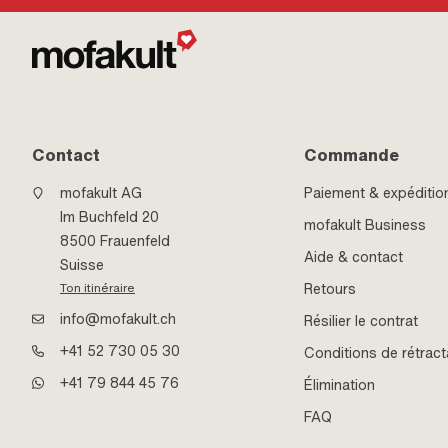
Contact
Commande
mofakult AG
Paiement & expéditio
Im Buchfeld 20
mofakult Business
8500 Frauenfeld
Aide & contact
Suisse
Retours
Ton itinéraire
info@mofakult.ch
Résilier le contrat
+41 52 730 05 30
Conditions de rétract
+41 79 844 45 76
Élimination
FAQ