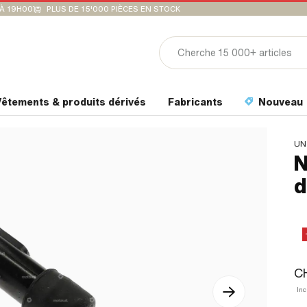
'À 19H00
PLUS DE 15'000 PIÈCES EN STOCK
êtements & produits dérivés
Fabricants
Nouveau
UN
N
d
CH
Inc