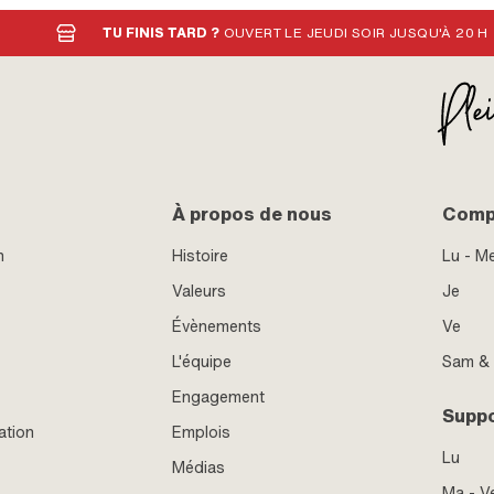
TU FINIS TARD ?
OUVERT LE JEUDI SOIR JUSQU'À 20 H
À propos de nous
Compt
n
Histoire
Lu - M
Valeurs
Je
Évènements
Ve
L'équipe
Sam &
Engagement
Supp
ation
Emplois
Lu
Médias
Ma - V