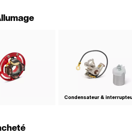
Allumage
Condensateur & interrupte
acheté