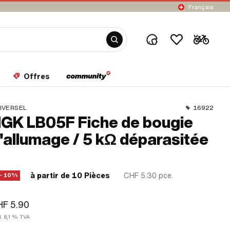
Français
Offres
IVERSEL
16922
GK LB05F Fiche de bougie
'allumage / 5 kΩ déparasitée
à partir de 10 Pièces
CHF 5.30
pce.
− 10%
F 5.90
l. 8,1 % TVA