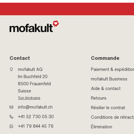
Contact
Commande
mofakult AG
Paiement & expéditio
Im Buchfeld 20
mofakult Business
8500 Frauenfeld
Aide & contact
Suisse
Retours
Ton itinéraire
info@mofakult.ch
Résilier le contrat
+41 52 730 05 30
Conditions de rétract
+41 79 844 45 76
Élimination