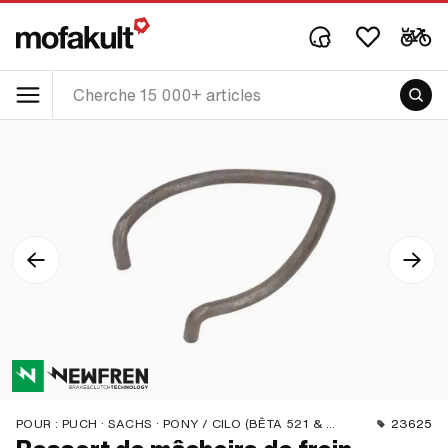
POUR :
PUCH · SACHS · PONY / CILO (BÊTA 521 & 512) · ZÜNDAPP BELMONDO · CILO
23625