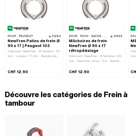
POUR :
PEUGEOT
21264
POUR :
PUCH · SACHS · ZÜNDAPP BELMONDO · CILO
21265
POU
NewFren Patins de frein Ø
Mâchoires de frein
Mâ
90 x 17 | Peugeot 103
NewFren Ø 90 x 17
Ne
rétropédalage
Fabricant: NewFren · Ø tambour: 90
Fab
mm · Largeur: 17 mm · Nombre de
Fabricant: NewFren · Ø tambour: 90
mm 
ressorts: 1 pcs · Ressorts inclus:
mm · Ressorts inclus: Oui · Nombre
de 
Oui
de ressorts: 1 pcs · Largeur: 17 mm
CHF 12.90
CHF 12.90
CH
Découvre les catégories de Frein à
tambour