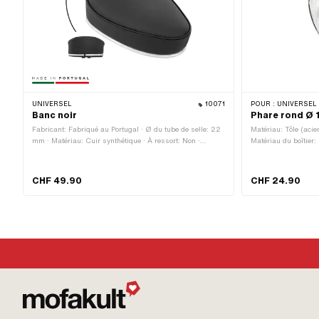
UNIVERSEL
10071
POUR :
UNIVERSEL 
Banc noir
Phare rond Ø 
Fabricant: Fabriqué au Portugal · Ø du tube de selle: 22
Matériau: Tôle (acier
mm · Matériau: Cuir synthétique · À ressort: Non ·
Matériau du boîtier:
Longueur totale: 300 mm · Inscription: Non · Couleur:
verni · Interrupteur 
noir · Largeur: 215 mm · Hauteur: 80 mm · Hauteur: 115
Plastique · Couleur:
mm · Nombre de points de fixation: 1 pcs
transparent · Largeu
CHF 49.90
CHF 24.90
BA15d · Hauteur: 147
Profondeur: 80 mm ·
Enregistrement du c
de points de fixation
Champ d'application: