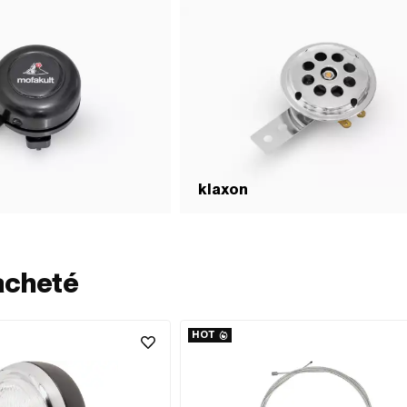
klaxon
acheté
HOT