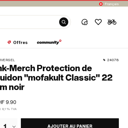
Français
Offres
IVERSEL
24078
k-Merch Protection de
uidon "mofakult Classic" 22
m noir
F 9.90
l. 8,1 % TVA
1
AJOUTER AU PANIER