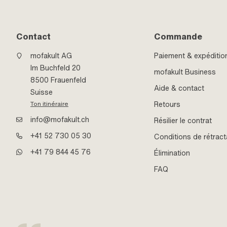
Contact
Commande
mofakult AG
Paiement & expéditio
Im Buchfeld 20
mofakult Business
8500 Frauenfeld
Aide & contact
Suisse
Retours
Ton itinéraire
info@mofakult.ch
Résilier le contrat
+41 52 730 05 30
Conditions de rétract
+41 79 844 45 76
Élimination
FAQ