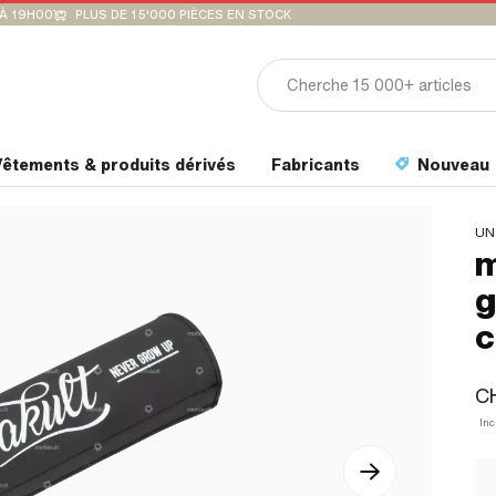
'À 19H00
PLUS DE 15'000 PIÈCES EN STOCK
êtements & produits dérivés
Fabricants
Nouveau
UN
m
g
c
CH
Inc