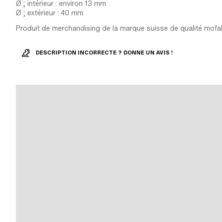
Ø ; intérieur : environ 13 mm
Ø ; extérieur : 40 mm
Produit de merchandising de la marque suisse de qualité mofa
DESCRIPTION INCORRECTE ? DONNE UN AVIS !