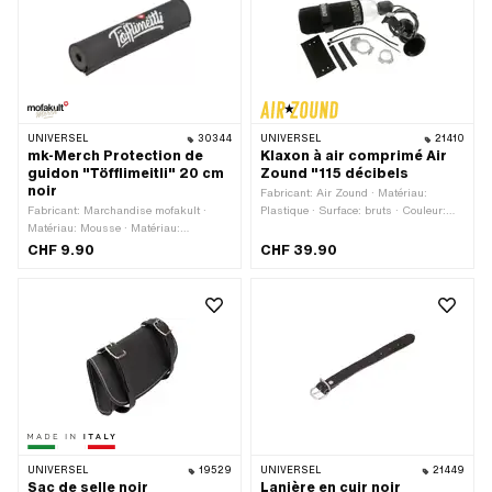
UNIVERSEL
30344
UNIVERSEL
21410
mk-Merch Protection de
Klaxon à air comprimé Air
guidon "Töfflimeitli" 20 cm
Zound "115 décibels
noir
Fabricant: Air Zound · Matériau:
Fabricant: Marchandise mofakult ·
Plastique · Surface: bruts · Couleur:
Matériau: Mousse · Matériau:
gris · Couleur: noir · Longueur totale:
Plastique · Longueur totale: 200 mm ·
750 mm · Diamètre de serrage: 24
CHF 9.90
CHF 39.90
Couleur: blanc · Couleur: noir-mat ·
mm · Diamètre de serrage: 30 mm ·
Couleur: rouge · Ø intérieur: 13 mm · Ø
Hauteur: 240 mm
extérieur: 40 mm
UNIVERSEL
19529
UNIVERSEL
21449
Sac de selle noir
Lanière en cuir noir