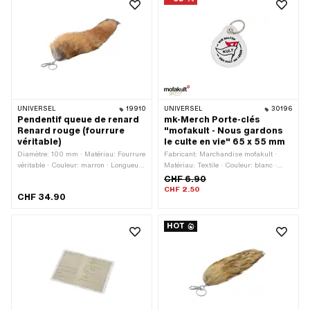
UNIVERSEL
19910
UNIVERSEL
30196
Pendentif queue de renard
mk-Merch Porte-clés
Renard rouge (fourrure
"mofakult - Nous gardons
véritable)
le culte en vie" 65 x 55 mm
Diamètre: 100 mm · Matériau: Fourrure
Fabricant: Marchandise mofakult ·
véritable · Couleur: marron · Longueur
Matériau: Textile · Couleur: blanc ·
totale: 400 mm · Type de fermeture:
Largeur: 55 mm · Longueur totale: 65
CHF 6.90
Mousquetons
mm · Type de fermeture: Porte-clés
CHF 2.50
CHF 34.90
HOT