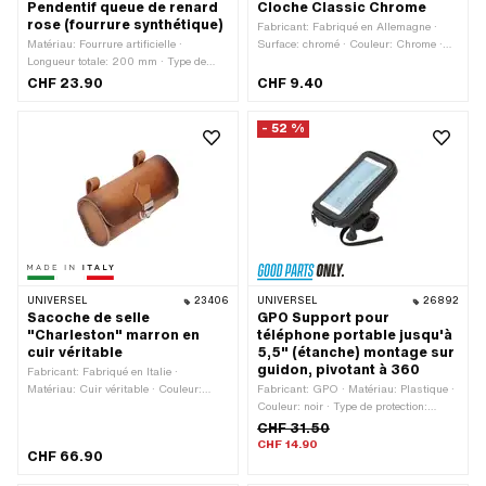
Pendentif queue de renard
Cloche Classic Chrome
rose (fourrure synthétique)
Fabricant: Fabriqué en Allemagne ·
Matériau: Fourrure artificielle ·
Surface: chromé · Couleur: Chrome ·
Longueur totale: 200 mm · Type de
Hauteur: 45 mm · Ø tête extérieure: 54
fermeture: Mousquetons
mm
CHF 23.90
CHF 9.40
- 52 %
UNIVERSEL
23406
UNIVERSEL
26892
Sacoche de selle
GPO Support pour
"Charleston" marron en
téléphone portable jusqu'à
cuir véritable
5,5" (étanche) montage sur
guidon, pivotant à 360
Fabricant: Fabriqué en Italie ·
Matériau: Cuir véritable · Couleur:
Fabricant: GPO · Matériau: Plastique ·
marron · Longueur totale: 170 mm ·
Couleur: noir · Type de protection:
Type de fixation: Bagues · Largeur: 45
étanche · Diagonale de l'écran: 1 - 5.5
CHF 31.50
mm · Hauteur: 75 mm · Nombre de
" · Ø du guidon: 18 - 28 mm · Large
CHF 14.90
CHF 66.90
points de fixation: 2 pcs · Distance
pince de guidon: 27 mm · Longueur
entre les deux: 105 mm
totale: 170 mm · Largeur: 100 mm ·