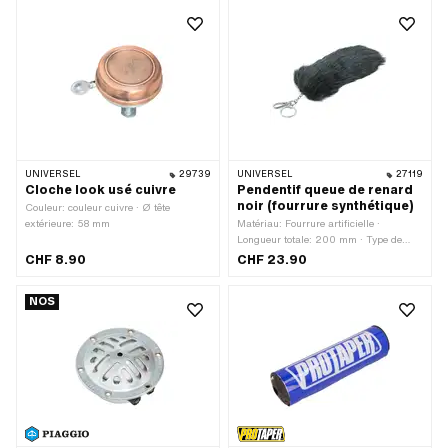
1 pcs
UNIVERSEL
29739
UNIVERSEL
27119
Cloche look usé cuivre
Pendentif queue de renard
noir (fourrure synthétique)
Couleur: couleur cuivre · Ø tête
extérieure: 58 mm
Matériau: Fourrure artificielle ·
Longueur totale: 200 mm · Type de
fermeture: Mousquetons
CHF 8.90
CHF 23.90
NOS