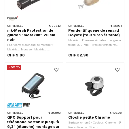
UNIVERSEL
30343
UNIVERSEL
25971
mk-Merch Protection de
Pendentif queue de renard
guidon "mofakult" 20 cm
Coyote (fourrure véritable)
noir
Matériau: Fourrure véritable · Longueur
Fabricant: Marchandise mofakult ·
totale: 300 mm · Type de fermeture:
Matériau: Mousse · Matériau:
Mousquetons
Plastique · Couleur: blanc · Couleur:
CHF 9.90
CHF 32.90
noir-mat · Couleur: rouge · Longueur
totale: 200 mm · Ø extérieur: 40 mm ·
- 52 %
Ø intérieur: 13 mm
UNIVERSEL
26893
UNIVERSEL
10608
GPO Support pour
Cloche petite Chrome
téléphone portable jusqu'à
Surface: chromé · Couleur: Chrome · Ø
6,3" (étanche) montage sur
tête extérieure: 35 mm