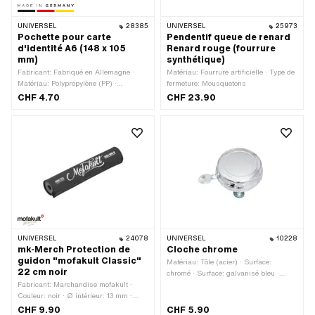
UNIVERSEL
28385
UNIVERSEL
25973
Pochette pour carte
Pendentif queue de renard
d'identité A6 (148 x 105
Renard rouge (fourrure
mm)
synthétique)
Fabricant: Fabriqué en Allemagne ·
Matériau: Fourrure artificielle · Type de
Matériau: Polypropylène (PP) ·
fermeture: Mousquetons
Longueur totale: 105 mm · Format DIN:
CHF 4.70
CHF 23.90
A6 · Couleur: transparent · Largeur:
148 mm
UNIVERSEL
24078
UNIVERSEL
10228
mk-Merch Protection de
Cloche chrome
guidon "mofakult Classic"
Matériau: Tôle (acier) · Surface:
22 cm noir
chromé · Surface: galvanisé bleu ·
Fabricant: Marchandise mofakult ·
Couleur: Chrome · Largeur: 58 mm · Ø
Couleur: noir · Ø intérieur: 13 mm ·
tête extérieure: 58 mm · Diamètre de
Largeur: 220 mm · Ø extérieur: 40
serrage: 18 mm · Diamètre de serrage:
CHF 9.90
CHF 5.90