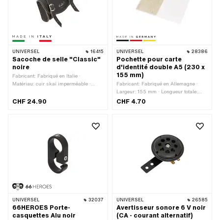
UNIVERSEL
16415
UNIVERSEL
28386
Sacoche de selle "Classic"
Pochette pour carte
noire
d'identité double A5 (230 x
155 mm)
Fabricant: Fabriqué en Italie ·
Matériau: cuir skaï imperméable ·
Fabricant: Fabriqué en Allemagne ·
Couleur: noir · Longueur totale: 165
Largeur: 155 mm · Longueur totale:
mm · Nombre de points de fixation: 2
230 mm · Format DIN: A5
CHF 24.90
CHF 4.70
pcs · Hauteur: 85 mm · Type de
fixation: Bagues · Distance entre les
deux: 100 mm · Largeur: 40 mm
UNIVERSEL
32037
UNIVERSEL
26585
66HEROES Porte-
Avertisseur sonore 6 V noir
casquettes Alu noir
(CA - courant alternatif)