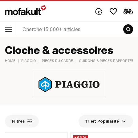
Cloche & accessoires
HOME
|
PIAGGIO
|
PIÈCES DU CADRE
|
GUIDONS & PIÈCES RAPPORTÉES
Filtres
Trier:
Popularité
- 63 %