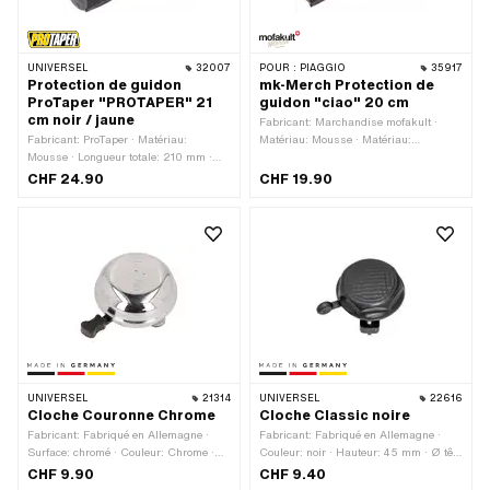
UNIVERSEL
32007
POUR :
PIAGGIO
35917
Protection de guidon
mk-Merch Protection de
ProTaper "PROTAPER" 21
guidon "ciao" 20 cm
cm noir / jaune
Fabricant: Marchandise mofakult ·
Fabricant: ProTaper · Matériau:
Matériau: Mousse · Matériau:
Mousse · Longueur totale: 210 mm ·
Plastique · Longueur totale: 200 mm ·
Couleur: jaune · Couleur: noir · Ø
Couleur: blanc · Couleur: noir · Ø
CHF 24.90
CHF 19.90
intérieur: 12 mm · Ø extérieur: 53 mm
intérieur: 13 mm · Ø extérieur: 40 mm
UNIVERSEL
21314
UNIVERSEL
22616
Cloche Couronne Chrome
Cloche Classic noire
Fabricant: Fabriqué en Allemagne ·
Fabricant: Fabriqué en Allemagne ·
Surface: chromé · Couleur: Chrome ·
Couleur: noir · Hauteur: 45 mm · Ø tête
Hauteur: 30 mm · Ø tête extérieure: 55
extérieure: 54 mm
CHF 9.90
CHF 9.40
mm