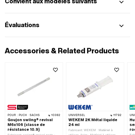
Convient aux modèles suivants
Évaluations
Accessories & Related Products
POUR :
PUCH · SACHS
10382
UNIVERSEL
11792
UN
Goujon swiing® revival
WEKEM 2K Métal liquide
Hu
M6x106 (classe de
24 ml
se
résistance 10.9)
ro
Fabricant: WEKEM · Matériel à
Fabricant: swiing® revival parts ·
utiliser: Acier · Matériel à utiliser:
Fab