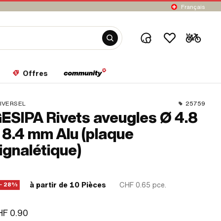
Français
Offres
IVERSEL
25759
ESIPA Rivets aveugles Ø 4.8
 8.4 mm Alu (plaque
ignalétique)
à partir de 10 Pièces
CHF 0.65
pce.
− 28%
F 0.90