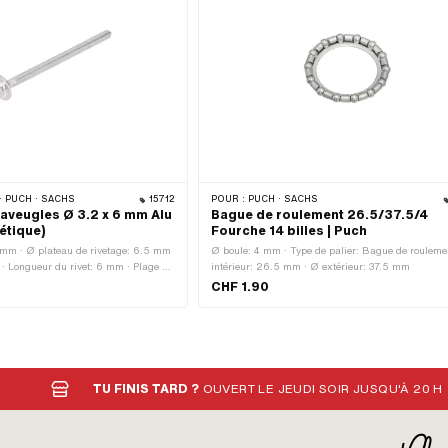
· PUCH · SACHS
15712
POUR :
PUCH · SACHS
 aveugles Ø 3.2 x 6 mm Alu
Bague de roulement 26.5/37.5/4
étique)
Fourche 14 billes | Puch
2 mm · Ø plateau de rivetage: 6.5 mm
Ø boule: 4 mm · Type de palier: Bague de rouleme
 · Longueur du rivet: 6 mm · Plage de
intérieur: 26.5 mm · Ø extérieur: 37.5 mm
m · Matériau: Acier · Matériau:
CHF 1.90
rou: 3.5 mm
TU FINIS TARD ?
OUVERT LE JEUDI SOIR JUSQU'À 20 H