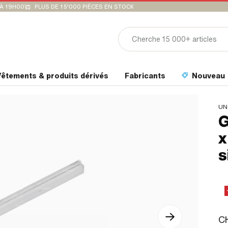
'À 19H00
PLUS DE 15'000 PIÈCES EN STOCK
êtements & produits dérivés
Fabricants
Nouveau
UN
G
x
s
CH