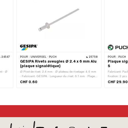
24547
POUR :
UNIVERSEL · PUCH
25758
POUR :
PUCH
GESIPA Rivets aveugles Ø 2.4 x 6 mm Alu
Plaque sig
(plaque signalétique)
S
nt · Ø
Ø Pivot de rivet: 2.4 mm · Ø plateau de rivetage: 4.6 mm
Fabricant: Puc
· Fabricant: GESIPA · Longueur du rivet: 6.1 mm · Plage
fixation: 2 pcs
de serrage: 1.5 - 3.5 mm · Matériau: Acier · Matériau:
CHF 0.60
CHF 29.90
Aluminium · Ø du trou: 2.5 mm