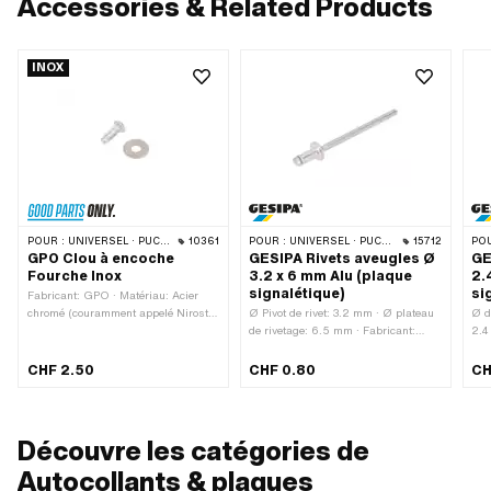
Accessories & Related Products
INOX
POUR :
UNIVERSEL · PUCH · SACHS
10361
POUR :
UNIVERSEL · PUCH · SACHS
15712
POU
GPO Clou à encoche
GESIPA Rivets aveugles Ø
GE
Fourche Inox
3.2 x 6 mm Alu (plaque
2.
signalétique)
si
Fabricant: GPO · Matériau: Acier
chromé (couramment appelé Nirosta)
Ø Pivot de rivet: 3.2 mm · Ø plateau
Ø d
· Surface: inoxydable · Longueur
de rivetage: 6.5 mm · Fabricant:
2.4
totale: 10 mm · Diamètre nominal: 3
GESIPA · Longueur du rivet: 6 mm ·
mm 
mm · Ø tête extérieure: 5 mm · Ø de
Matériau: Acier · Matériau:
du 
CHF 2.50
CHF 0.80
CH
la tige: 2.95 mm
Aluminium · Ø du trou: 3.5 mm ·
1.5
Plage de serrage: 1.5 - 3.5 mm
Mat
Découvre les catégories de
Autocollants & plaques