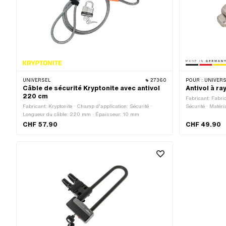
UNIVERSEL
27360
POUR :
UNIVERS
Câble de sécurité Kryptonite avec antivol
Antivol à r
220 cm
Fabricant: Fabri
Fabricant: Kryptonite · Champ d'application: Sécurité ·
Sécurité · Matéri
Longueur du câble: 220 mm · Épaisseur: 10 mm
Longueur totale
mm
CHF 57.90
CHF 49.90