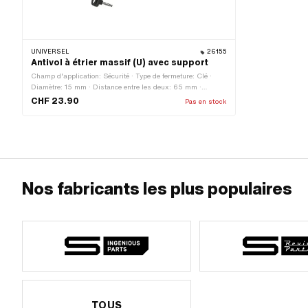
UNIVERSEL
26155
Antivol à étrier massif (U) avec support
Champ d'application: Sécurité · Type de fermeture: Clé ·
Diamètre: 15 mm · Distance entre les deux: 65 mm ·
Longueur totale: 300 mm
CHF 23.90
Pas en stock
Nos fabricants les plus populaires
TOUS