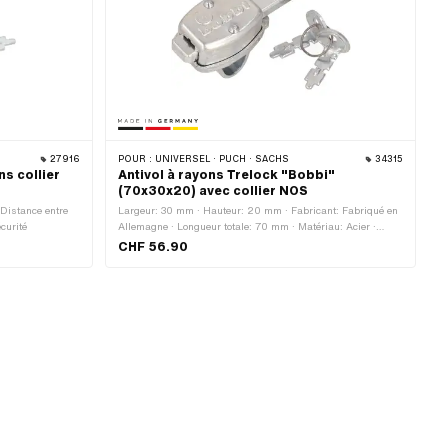
27916
POUR :
UNIVERSEL · PUCH · SACHS
34315
ns collier
Antivol à rayons Trelock "Bobbi"
(70x30x20) avec collier NOS
 Distance entre
Largeur: 30 mm · Hauteur: 20 mm · Fabricant: Fabriqué en
curité
Allemagne · Longueur totale: 70 mm · Matériau: Acier ·
Champ d'application: Sécurité · Type de fermeture: Clé
CHF 56.90