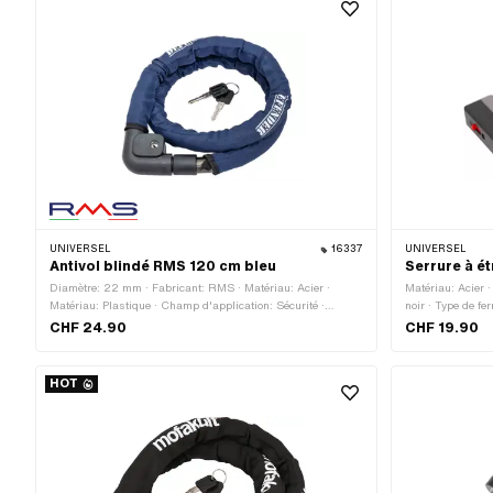
UNIVERSEL
16337
UNIVERSEL
Antivol blindé RMS 120 cm bleu
Serrure à ét
Diamètre: 22 mm · Fabricant: RMS · Matériau: Acier ·
Matériau: Acier 
Matériau: Plastique · Champ d'application: Sécurité ·
noir · Type de f
Matériau: Textile · Type de fermeture: Clé · Longueur totale:
entre les deux:
CHF 24.90
CHF 19.90
1280 mm · Longueur du câble: 1200 mm · Couleur: bleu ·
Couleur: noir
HOT