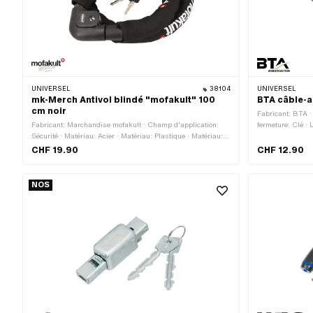
UNIVERSEL
38104
UNIVERSEL
mk-Merch Antivol blindé "mofakult" 100
BTA câble-a
cm noir
Fabricant: BTA ·
Fabricant: Marchandise mofakult · Champ d'application:
fermeture: Clé ·
Sécurité · Matériau: Acier · Matériau: Plastique · Matériau:
mm
Textile · Couleur: noir · Type de fermeture: Clé · Longueur du
CHF 19.90
CHF 12.90
câble: 1000 mm · Diamètre: 22 mm · Longueur totale: 1080
mm
NOS