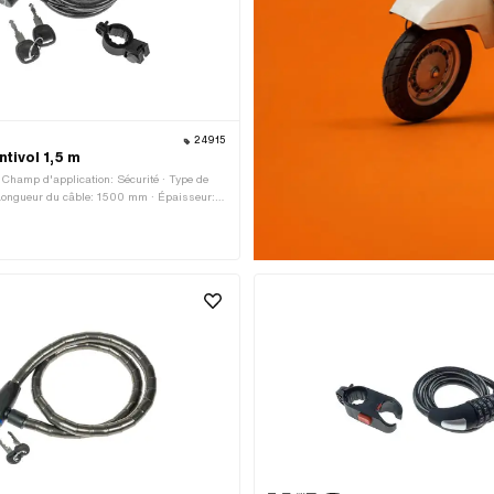
24915
ntivol 1,5 m
 Champ d'application: Sécurité · Type de
 Longueur du câble: 1500 mm · Épaisseur: 8