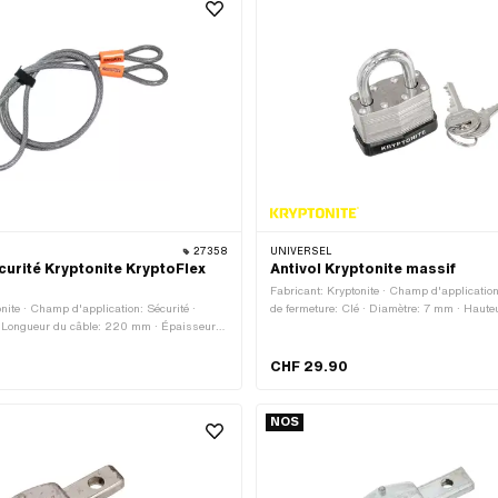
27358
UNIVERSEL
curité Kryptonite KryptoFlex
Antivol Kryptonite massif
Fabricant: Kryptonite · Champ d'application
nite · Champ d'application: Sécurité ·
de fermeture: Clé · Diamètre: 7 mm · Haut
· Longueur du câble: 220 mm · Épaisseur:
CHF 29.90
NOS