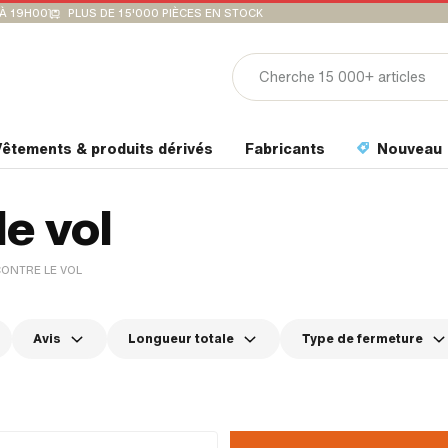
'À 19H00
PLUS DE 15'000 PIÈCES EN STOCK
êtements & produits dérivés
Fabricants
Nouveau
le vol
ONTRE LE VOL
Avis
Longueur totale
Type de fermeture