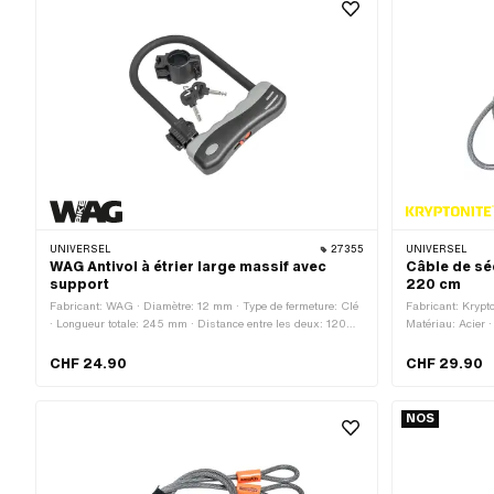
UNIVERSEL
27355
UNIVERSEL
WAG Antivol à étrier large massif avec
Câble de sé
support
220 cm
Fabricant: WAG · Diamètre: 12 mm · Type de fermeture: Clé
Fabricant: Krypto
· Longueur totale: 245 mm · Distance entre les deux: 120
Matériau: Acier 
mm · Champ d'application: Sécurité
10 mm
CHF 24.90
CHF 29.90
NOS