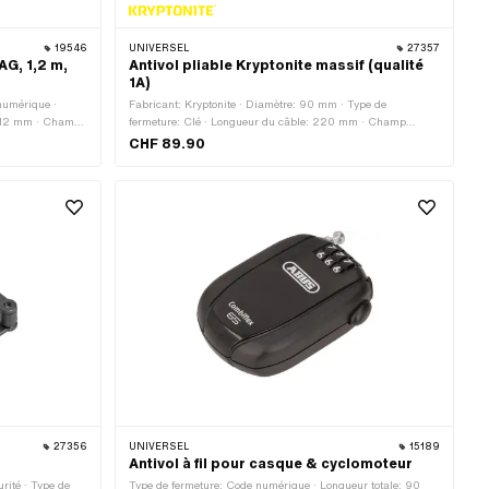
19546
UNIVERSEL
27357
AG, 1,2 m,
Antivol pliable Kryptonite massif (qualité
1A)
numérique ·
Fabricant: Kryptonite · Diamètre: 90 mm · Type de
: 12 mm · Champ
fermeture: Clé · Longueur du câble: 220 mm · Champ
d'application: Sécurité
CHF 89.90
27356
UNIVERSEL
15189
Antivol à fil pour casque & cyclomoteur
rité · Type de
Type de fermeture: Code numérique · Longueur totale: 90