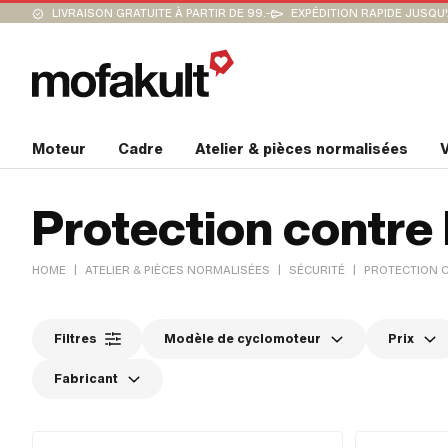
LIVRAISON GRATUITE À PARTIR DE 99.-
EXPÉDITION RAPIDE JUSQU
Moteur
Cadre
Atelier & pièces normalisées
V
Protection contre 
|
|
|
HOME
ATELIER & PIÈCES NORMALISÉES
SÉCURITÉ
PROTECTION C
Filtres
Modèle de cyclomoteur
Prix
Fabricant