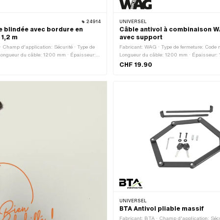
24914
UNIVERSEL
 blindée avec bordure en
Câble antivol à combinaison W
 1,2 m
avec support
 Champ d'application: Sécurité · Type de
Fabricant: WAG · Type de fermeture: Code 
 Longueur du câble: 1200 mm · Épaisseur:
Longueur du câble: 1200 mm · Épaisseur
d'application: Sécurité
CHF 19.90
UNIVERSEL
BTA Antivol pliable massif
Fabricant: BTA · Champ d'application: Sécu