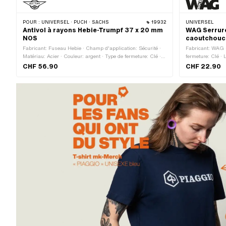
POUR :
UNIVERSEL · PUCH · SACHS
19932
UNIVERSEL
Antivol à rayons Hebie-Trumpf 37 x 20 mm
WAG Serrure
NOS
caoutchouc
Fabricant: Fuseau Hebie · Champ d'application: Sécurité ·
Fabricant: WAG ·
Matériau: Acier · Couleur: argent · Type de fermeture: Clé ·
fermeture: Clé ·
Longueur totale: 37 mm · Longueur totale: 75 mm · Largeur:
18 mm
CHF 56.90
CHF 22.90
20 mm · Hauteur: 21 mm