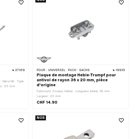
27359
POUR :
UNIVERSEL · PUCH · SACHS
19935
Plaque de montage Hebie-Trumpf pour
antivol de rayon 36 x 20 mm, pièce
: Sécurité · Type
d'origine
eur: 25 mm
Fabricant: Fuseau Hebie · Longueur totale: 36 mm ·
Largeur: 20 mm
CHF 14.90
NOS