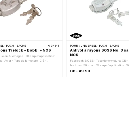
EL · PUCH · SACHS
34314
POUR :
UNIVERSEL · PUCH · SACHS
ayons Trelock « Bobbi » NOS
Antivol à rayons BOSS No. 8 sa
NOS
qué en Allemagne · Champ d'application:
au: Acier · Type de fermeture: Clé ·
Fabricant: BOSS · Type de fermeture: Clé ·
: 70 mm · Largeur: 30 mm · Hauteur: 20
les trous: 30 mm · Champ d'application: Sé
CHF 49.90