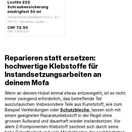
Loctite 222
Schraubensicherung
niedrigfest 50 ml
Temperaturbeständigkeit (min.): -55 -
150 °C · Hersteller: Loctite ·
Anzuwendendes Material: Aluminium ·
CHF 72.90
Anzuwendendes Material: Stahl ·
CHF 1’458.00/l
Inhalt: 50 ml · Farbe: violett ·
Gefahrenhinweis: Kann die Atemwege
reizen · Gefahrenhinweis: Schädlich
für Wasserorganismen (mit
langfristiger Wirkung) ·
Reparieren statt ersetzen:
Gefahrenhinweis: Verursacht schwere
hochwertige Klebstoffe für
Augenreizung · Signalwort: Achtung ·
Gefahrenpiktogramm: GHS07 -
Instandsetzungsarbeiten an
Vorsicht gefährlich · Haftfähigkeit:
niedrigfest · Spaltmass (max.): 0.01
deinem Mofa
mm · Anwendungsart: 1K ·
Ausrichtungszeit: 1200 s ·
Wenn an deinem Hobel einmal etwas entzweigeht, ist es nicht
Losbrechmoment (nach Material): 6
Nm · Losbrechmoment (nach Material):
immer zwingend erforderlich, das betreffende Teil
14 Nm · Anwendungsbereich: Chemie
auszutauschen. Insbesondere Teile aus Kunststoff, wie zum
Beispiel Verkleidungen oder
Schutzbleche
, lassen sich mit
einem geeigneten Reparaturklebstoff in der Regel ohne
grossen Aufwand und dauerhaft wieder instandsetzen. Vor
allem 2-Komponenten-Klebstoff zeichnet sich durch seine