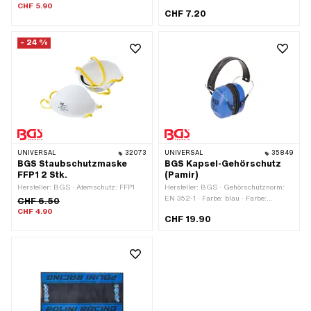
Anwendungsbereich: Sicherheit
CHF 5.90
CHF 7.20
- 24 %
UNIVERSAL
32073
UNIVERSAL
35849
BGS Staubschutzmaske
BGS Kapsel-Gehörschutz
FFP1 2 Stk.
(Pamir)
Hersteller: BGS · Atemschutz: FFP1
Hersteller: BGS · Gehörschutznorm:
EN 352-1 · Farbe: blau · Farbe:
CHF 6.50
schwarz · Anwendungsbereich:
CHF 4.90
CHF 19.90
Sicherheit