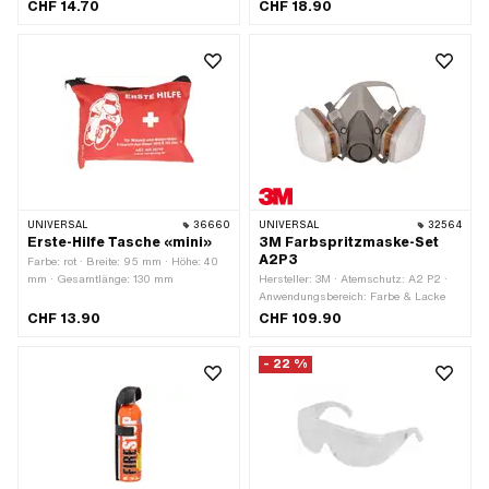
Material Sichtscheibe: Polycarbonat
mm
CHF 14.70
CHF 18.90
(PC) · Glaseigenschaft: bruchsicher
UNIVERSAL
36660
UNIVERSAL
32564
Erste-Hilfe Tasche «mini»
3M Farbspritzmaske-Set
A2P3
Farbe: rot · Breite: 95 mm · Höhe: 40
mm · Gesamtlänge: 130 mm
Hersteller: 3M · Atemschutz: A2 P2 ·
Anwendungsbereich: Farbe & Lacke
CHF 13.90
CHF 109.90
- 22 %