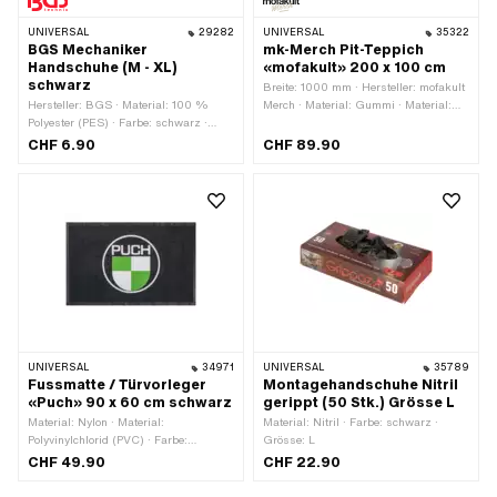
UNIVERSAL
29282
UNIVERSAL
35322
BGS Mechaniker
mk-Merch Pit-Teppich
Handschuhe (M - XL)
«mofakult» 200 x 100 cm
schwarz
Breite: 1000 mm · Hersteller: mofakult
Hersteller: BGS · Material: 100 %
Merch · Material: Gummi · Material:
Polyester (PES) · Farbe: schwarz ·
Textil · Farbe: rot · Farbe: schwarz ·
Grösse: L · Grösse: M · Grösse: XL ·
Farbe: weiss · Gesamtlänge: 2000
CHF 6.90
CHF 89.90
Grösse: XXL
mm
UNIVERSAL
34971
UNIVERSAL
35789
Fussmatte / Türvorleger
Montagehandschuhe Nitril
«Puch» 90 x 60 cm schwarz
gerippt (50 Stk.) Grösse L
Material: Nylon · Material:
Material: Nitril · Farbe: schwarz ·
Polyvinylchlorid (PVC) · Farbe:
Grösse: L
schwarz · Breite: 900 mm ·
CHF 49.90
CHF 22.90
Gesamtlänge: 600 mm