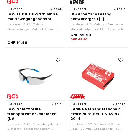
UNIVERSAL
38344
UNIVERSAL
28216
BGS LED/COB-Stirnlampe
IXS Arbeitshose lang
mit Bewegungssensor
schwarz/grau (L)
Hersteller: BGS · Material:
Hersteller: IXS · Material: Baumwolle ·
Gewebeeinlage · Material: Gummi ·
Material: Polyester (PES) · Geschlecht:
Spannung: 4 V · Farbe: schwarz ·
Unisex · Farbe: grau · Farbe: schwarz
CHF 59.90
Kabellänge: 500 mm ·
· Grösse: L · Grösse: M · Grösse: S ·
CHF 49.90
CHF 14.90
Anwendungsbereich: Elektrowerkzeug
Grösse: XL
· Anwendungsbereich:
Strasseneinsatz ·
Anwendungsbereich:
Werkstattzubehör
UNIVERSAL
30151
UNIVERSAL
20989
BGS Schutzbrille
LAMPA Verbandstasche /
transparent bruchsicher
Erste-Hilfe-Set DIN 13167-
(UV)
2014
Hersteller: BGS · Anwendungsbereich:
Hersteller: LAMPA · Breite: 50 mm ·
Sicherheit · Farbe: transparent ·
Höhe: 100 mm · Gesamtlänge: 150