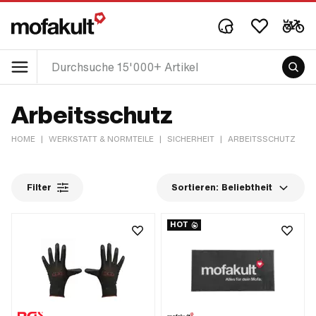
Arbeitsschutz
HOME
|
WERKSTATT & NORMTEILE
|
SICHERHEIT
|
ARBEITSSCHUTZ
Filter
Sortieren:
Beliebtheit
HOT