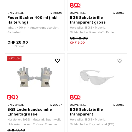
UNIVERSAL
28519
UNIVERSAL
30152
Feuerlöscher 400 ml (inkl.
BGS Schutzbrille
Halterung)
transparent gross
Inhalt: 400 ml · Anwendungsbereich:
Hersteller: BGS · Material
Sicherheit
Sichtscheibe: Kunststoff · Farbe:
transparent · Anwendungsbereich:
CHF 8.90
Sicherheit
CHF 28.90
CHF 6.90
CHF 72.25/l
- 39 %
UNIVERSAL
29227
UNIVERSAL
30153
BGS Lederhandschuhe
BGS Schutzbrille
Einheitsgrösse
transparent
Hersteller: BGS · Material: Baumwolle
Hersteller: BGS · Material
· Material: Leder · Grösse: Onesize
Sichtscheibe: Polycarbonat (PC) ·
Farbe: transparent ·
CHF 9.70