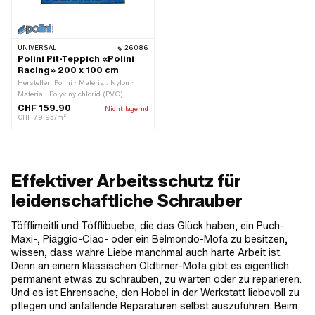
UNIVERSAL
26086
Polini Pit-Teppich «Polini
Racing» 200 x 100 cm
Hersteller: Polini · Material: Nylon ·
Material: Polyvinylchlorid (PVC) ·
Farbe: blau · Farbe: schwarz · Breite:
CHF 159.90
Nicht lagernd
1000 mm · Gesamtlänge: 2000 mm
CHF 79.95/m²
Effektiver Arbeitsschutz für
leidenschaftliche Schrauber
Töfflimeitli und Töfflibuebe, die das Glück haben, ein Puch-
Maxi-, Piaggio-Ciao- oder ein Belmondo-Mofa zu besitzen,
wissen, dass wahre Liebe manchmal auch harte Arbeit ist.
Denn an einem klassischen Oldtimer-Mofa gibt es eigentlich
permanent etwas zu schrauben, zu warten oder zu reparieren.
Und es ist Ehrensache, den Hobel in der Werkstatt liebevoll zu
pflegen und anfallende Reparaturen selbst auszuführen. Beim