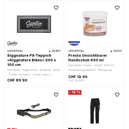
UNIVERSAL
38487
UNIVERSAL
36831
Siggnature Pit-Teppich
Presto Unsichtbarer
«Siggnature Bikes» 200 x
Handschuh 650 ml
100 cm
Hersteller: Presto · Inhalt: 650 ml ·
Hersteller: Siggnature · Material: Textil
Anwendungsbereich: Reinigung
· Farbe: schwarz · Farbe: weiss ·
CHF 12.90
Breite: 1000 mm · Gesamtlänge:
CHF 89.90
CHF 19.85/l
2000 mm
- 16 %