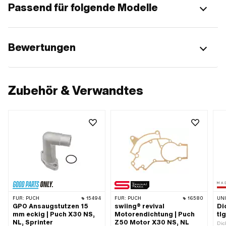
Passend für folgende Modelle
Bewertungen
Zubehör & Verwandtes
FÜR:
PUCH
15494
FÜR:
PUCH
16580
UN
GPO Ansaugstutzen 15
swiing® revival
Di
mm eckig | Puch X30 NS,
Motorendichtung | Puch
tlg
NL, Sprinter
Z50 Motor X30 NS, NL
Dic