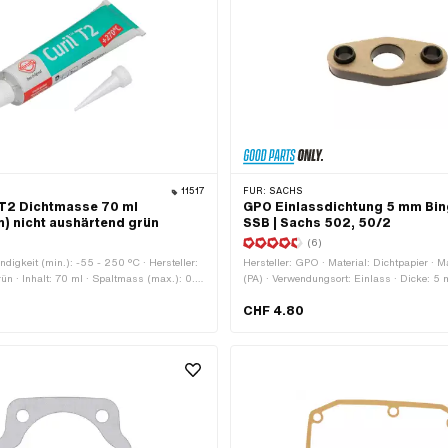
11517
FÜR:
SACHS
l T2 Dichtmasse 70 ml
GPO Einlassdichtung 5 mm Bi
n) nicht aushärtend grün
SSB | Sachs 502, 50/2
(6)
digkeit (min.): -55 - 250 °C · Hersteller:
Hersteller: GPO · Material: Dichtpapier · M
grün · Inhalt: 70 ml · Spaltmass (max.): 0.2
(PA) · Verwendungsort: Einlass · Dicke: 5
sbereich: Chemie
11.8 mm · Lochabstand Einlass: 31 mm · P
CHF 4.80
A1823 · Sachs OEM-Nr.: 0250 085 000