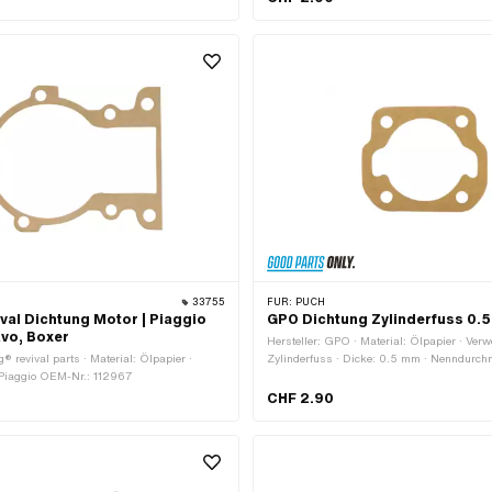
33755
FÜR:
PUCH
ival Dichtung Motor | Piaggio
GPO Dichtung Zylinderfuss 0.5
avo, Boxer
Hersteller: GPO · Material: Ölpapier · Ver
g® revival parts · Material: Ölpapier ·
Zylinderfuss · Dicke: 0.5 mm · Nenndurc
 Piaggio OEM-Nr.: 112967
Ø innen: 49 mm · Lochbild [mm]: 44 x 44 ·
Anwendungsbereich: Standard · Puch OEM
CHF 2.90
349.3.10.013.1