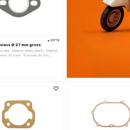
25778
uslass Ø 27 mm gross
in Italy · Material: Blech (Stahl) · Material:
 innen: 26.3 mm · Ø aussen: 44 mm ·
 Auslass · Ø Befestigungsloch: 6.9 mm ·
ngspunkte: 2 Stk. · Lochabstand: 42 -
e: 2 mm