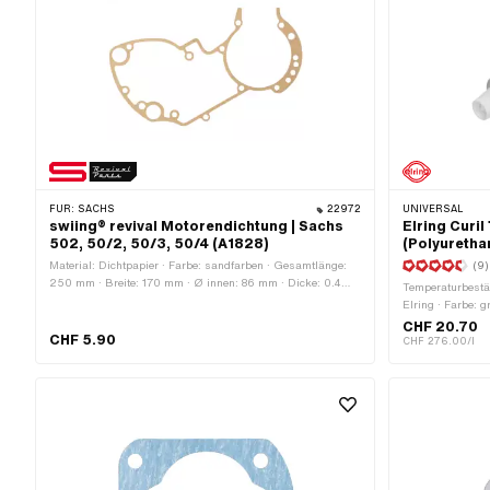
FÜR:
SACHS
22972
UNIVERSAL
swiing® revival Motorendichtung | Sachs
Elring Curi
502, 50/2, 50/3, 50/4 (A1828)
(Polyuretha
Material: Dichtpapier · Farbe: sandfarben · Gesamtlänge:
(9)
250 mm · Breite: 170 mm · Ø innen: 86 mm · Dicke: 0.4
Temperaturbestän
mm · Hersteller: swiing® revival parts · Anzahl
Elring · Farbe: 
Befestigungspunkte: 16 Stk. · Anzahl Bestandteile: 1 Stk. ·
mm · Anwendung
CHF 20.70
Pony OEM-Nr.: A1828 · Sachs OEM-Nr.: 0250 088 100
CHF 5.90
CHF 276.00/l