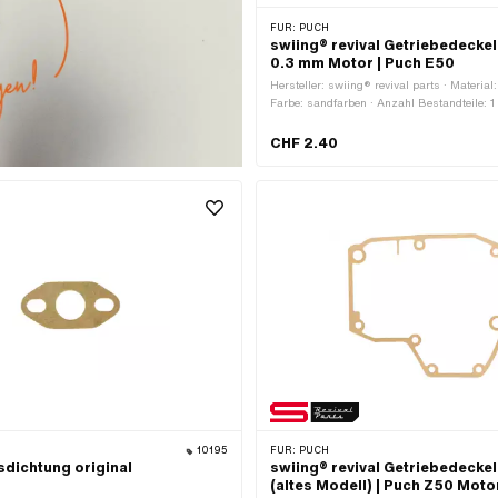
FÜR:
PUCH
swiing® revival Getriebedecke
0.3 mm Motor | Puch E50
Hersteller: swiing® revival parts · Material:
Farbe: sandfarben · Anzahl Bestandteile: 1 
0.35 mm · Ø innen: 106 mm · Ø aussen: 1
Befestigungspunkte: 4 Stk. · Puch OEM-Nr.
CHF 2.40
10195
FÜR:
PUCH
sdichtung original
swiing® revival Getriebedecke
(altes Modell) | Puch Z50 Moto