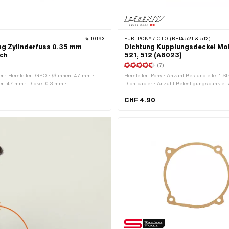
10193
FÜR:
PONY / CILO (BETA 521 & 512)
ng Zylinderfuss 0.35 mm
Dichtung Kupplungsdeckel Mot
uch
521, 512 (A8023)
(7)
er · Hersteller: GPO · Ø innen: 47 mm ·
Hersteller: Pony · Anzahl Bestandteile: 1 Stk
: 47 mm · Dicke: 0.3 mm ·
Dichtpapier · Anzahl Befestigungspunkte: 
Zylinderfuss · Lochbild [mm]: 44 x 44 ·
CHF 4.90
ch: Standard · Puch OEM-Nr.: