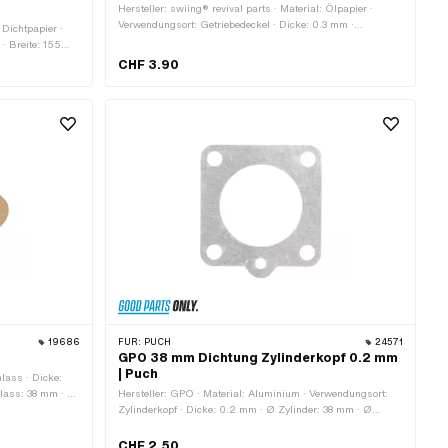
Hersteller: swiing® revival parts · Material: Ölpapier ·
Verwendungsort: Getriebedeckel · Dicke: 0.3 mm ·
 Dichtpapier ·
Getriebeart: Mono · Getriebeart: Vario · Piaggio OEM-Nr.:
· Breite: 155
482552
punkte: 8 Stk. ·
CHF 3.90
: 349.1.10.249.1
19686
FÜR:
PUCH
24571
GPO 38 mm Dichtung Zylinderkopf 0.2 mm
| Puch
nlass · Dicke:
nlass: 38 mm · Ø
Hersteller: GPO · Material: Aluminium · Verwendungsort:
Zylinderkopf · Dicke: 0.2 mm · Ø Zylinder: 38 mm · Ø
Schraubenaufnahme: 7 mm · Anwendungsbereich: Original
· Anwendungsbereich: Standard · Alternative Ausf. der Puch
CHF 2.50