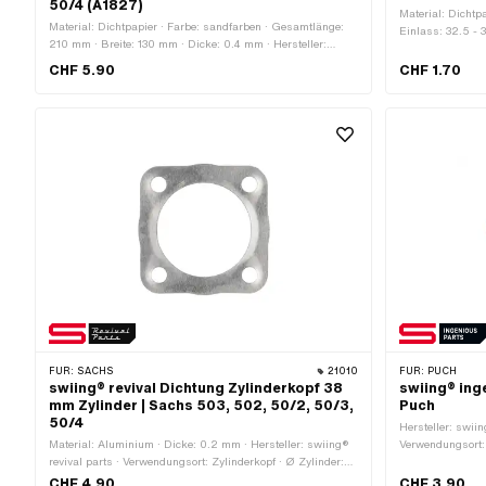
50/4 (A1827)
Material: Dichtp
Material: Dichtpapier · Farbe: sandfarben · Gesamtlänge:
Einlass: 32.5 -
210 mm · Breite: 130 mm · Dicke: 0.4 mm · Hersteller:
Einlass · Ø Sch
swiing® revival parts · Anzahl Befestigungspunkte: 5 Stk. ·
Anwendungsberei
CHF 5.90
CHF 1.70
Anzahl Bestandteile: 1 Stk. · Pony OEM-Nr.: A1827 · Sachs
OEM-Nr.: 0250 087 100
FÜR:
SACHS
21010
FÜR:
PUCH
swiing® revival Dichtung Zylinderkopf 38
swiing® ing
mm Zylinder | Sachs 503, 502, 50/2, 50/3,
Puch
50/4
Hersteller: swiin
Material: Aluminium · Dicke: 0.2 mm · Hersteller: swiing®
Verwendungsort:
revival parts · Verwendungsort: Zylinderkopf · Ø Zylinder:
Einlass: 38 mm
38 mm · Nenndurchmesser: 38 mm · Lochbild [mm]: 37 x 37
CHF 4.90
CHF 3.90