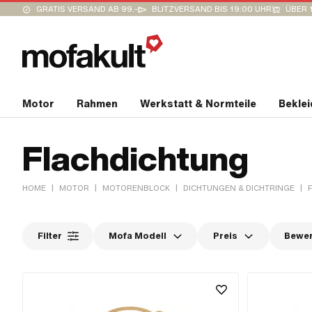
GRATIS VERSAND AB 99.-
BLITZVERSAND BIS 19:00 UHR
ÜBER 
Motor
Rahmen
Werkstatt & Normteile
Bekle
Flachdichtung
|
|
|
|
HOME
MOTOR
MOTORENBLOCK
DICHTUNGEN & DICHTRINGE
Filter
Mofa Modell
Preis
Bewe