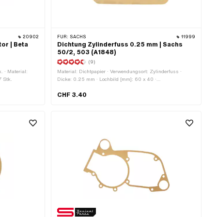
20902
FÜR:
SACHS
11999
or | Beta
Dichtung Zylinderfuss 0.25 mm | Sachs
50/2, 503 (A1848)
(9)
. · Material:
Material: Dichtpapier · Verwendungsort: Zylinderfuss ·
7 Stk.
Dicke: 0.25 mm · Lochbild [mm]: 60 x 40 ·
Anwendungsbereich: Standard · Pony OEM-Nr.: A1848 ·
CHF 3.40
Sachs OEM-Nr.: 0250 113 100