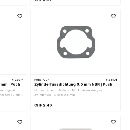
OEM-Nr.: 349.1.10.004.1
22971
FÜR:
PUCH
24401
 mm | Puch
Zylinderfussdichtung 0.5 mm NBR | Puch
wendungsort:
Ø innen: 48 mm · Material: NBR · Verwendungsort:
hmesser: 49 mm ·
Zylinderfuss · Dicke: 0.5 mm
-Nr.:
CHF 2.40