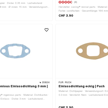
(8)
apier · Dicke: 0.35 mm · Lochabstand
 38 mm · Ø innen: 15 mm · Verwendungsort:
Hersteller: swiing® revival parts · Material:
raubenaufnahme: 6.3 mm ·
Farbe: sandfarben · Gesamtlänge: 166 mm 
ch: Original
mm · Dicke: 0.35 mm · Anzahl Befestigungs
CHF 3.90
Anzahl Bestandteile: 1 Stk. · Puch OEM-Nr.
35824
FÜR:
PUCH
enious Einlassdichtung 3 mm |
Einlassdichtung eckig | Puch
Material: Dichtpapier · Verwendungsort: Ei
g® ingenious parts · Material: Dichtkarton ·
0.3 mm · Verstärkt: Nein · Lochabstand Ei
 Einlass · Dicke: 3 mm · Lochabstand
Schraubenaufnahme: 6.8 mm
 · Ø Schraubenaufnahme: 6.5 mm
CHF 2.90