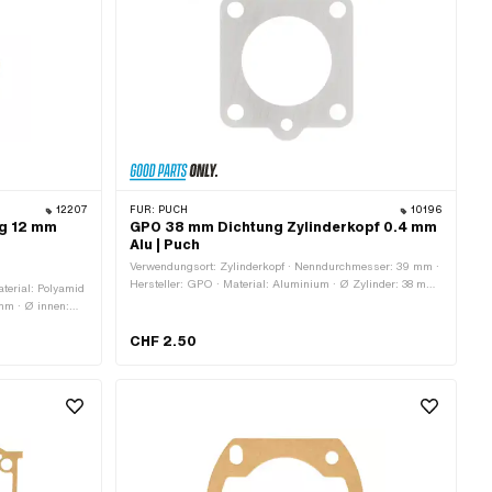
12207
FÜR:
PUCH
10196
ng 12 mm
GPO 38 mm Dichtung Zylinderkopf 0.4 mm
Alu | Puch
Verwendungsort: Zylinderkopf · Nenndurchmesser: 39 mm ·
Hersteller: GPO · Material: Aluminium · Ø Zylinder: 38 mm
aterial: Polyamid
· Dicke: 0.4 mm · Ø Schraubenaufnahme: 7 mm · Ø innen:
 mm · Ø innen:
39 mm · Anwendungsbereich: Standard · Lochbild [mm]: 44
ony OEM-Nr.:
x 44 · Puch OEM-Nr.: 349.3.10.013.1
CHF 2.50