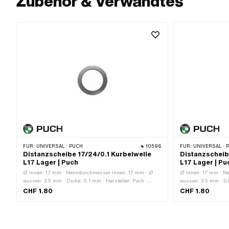
Zubehör & Verwandtes
FÜR:
UNIVERSAL · PUCH
10596
FÜR:
UNIVERSAL · 
Distanzscheibe 17/24/0.1 Kurbelwelle
Distanzscheib
L17 Lager | Puch
L17 Lager | Pu
Ø innen: 17 mm · Nenndurchmesser innen: 17 mm · Ø
Ø innen: 17 mm · N
aussen: 25 mm · Dicke: 0.1 mm · Hersteller: Puch ·
aussen: 25 mm · Dic
Material: Stahl · Oberfläche: blank / geölt
Material: Stahl · Ob
CHF 1.80
CHF 1.80