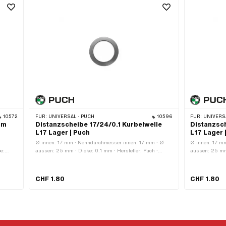
10572
FÜR:
UNIVERSAL · PUCH
10596
FÜR:
UNIVERSA
mm
Distanzscheibe 17/24/0.1 Kurbelwelle
Distanzsc
L17 Lager | Puch
L17 Lager 
Ø innen: 17 mm · Nenndurchmesser innen: 17 mm · Ø
Ø innen: 17 m
e:
aussen: 25 mm · Dicke: 0.1 mm · Hersteller: Puch ·
aussen: 25 mm 
Material: Stahl · Oberfläche: blank / geölt
Material: Stahl
CHF 1.80
CHF 1.80