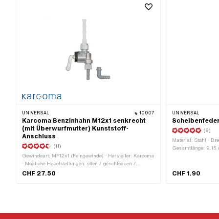
UNIVERSAL
10007
UNIVERSAL
Karcoma Benzinhahn M12x1 senkrecht
Scheibenfeder
(mit Überwurfmutter) Kunststoff-
(9)
Anschluss
Material: Stahl · Br
(11)
Gesamtlänge: 9.15
Gewindeart: MF12x1 (Feingewinde) · Hersteller: Karcoma
· Mögliche Hebelstellungen: offen / geschlossen /
Reserve · Material Hebel: Metall · Filterart: Kunststoffnetz
CHF 27.50
CHF 1.90
· Ø Benzinschlauchanschluss: 6 mm · Einbaurichtung:
senkrecht / vertikal · Befestigungsart: Überwurfmutter ·
Auslassrichtung: beliebig · Reserverohrform: gerade ·
Höhe Reservestand: 50 mm