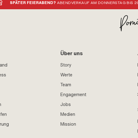
SPÄTER FEIERABEND?
ABENDVERKAUF AM DONNERSTAG BIS 20
Über uns
sand
Story
ess
Werte
Team
Engagement
n
Jobs
ufen
Medien
hrung
Mission