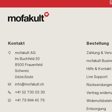
Kontakt
Bestellung
mofakult AG
Zahlung & Ver
Im Buchfeld 20
mofakult Busin
8500 Frauenfeld
Hilfe & Kontakt
Schweiz
Live Support
Deine Route
info@mofakult.ch
Rücksendunge
+41 52 730 05 30
Vertrag widerr
+41 79 844 45 76
Widerrufsbele
Entsorgung