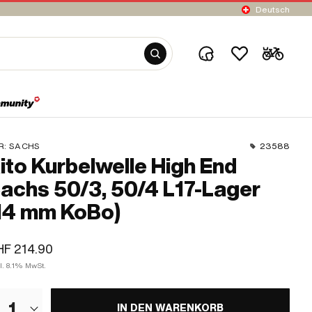
Deutsch
R:
SACHS
23588
ito Kurbelwelle High End
achs 50/3, 50/4 L17-Lager
14 mm KoBo)
F 214.90
l. 8.1% MwSt.
1
IN DEN WARENKORB