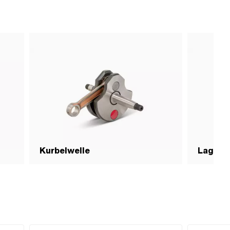
Anwendungsbereich: (De-) Montagewerkzeug ·
Oberfläche: verzinkt (blau) · Anzahl Bestandteile: 1 Stk.
Kurbelwelle
Lager