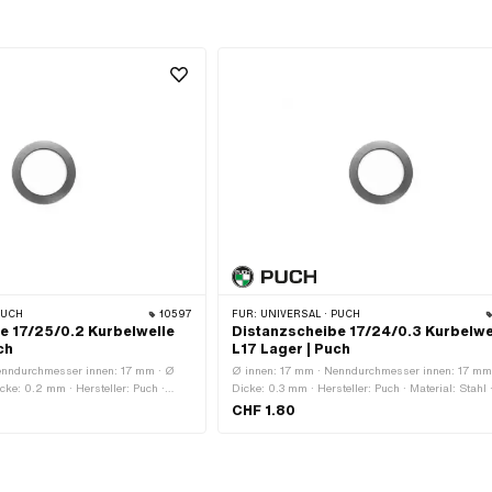
PUCH
10597
FÜR:
UNIVERSAL · PUCH
e 17/25/0.2 Kurbelwelle
Distanzscheibe 17/24/0.3 Kurbelwe
ch
L17 Lager | Puch
enndurchmesser innen: 17 mm · Ø
Ø innen: 17 mm · Nenndurchmesser innen: 17 mm
ke: 0.2 mm · Hersteller: Puch ·
Dicke: 0.3 mm · Hersteller: Puch · Material: Stahl 
erfläche: blank / geölt
Oberfläche: blank / geölt · Ø aussen: 24 mm
CHF 1.80