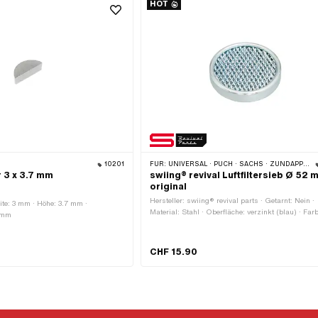
HOT
10201
FÜR:
UNIVERSAL · PUCH · SACHS · ZÜNDAPP BELMONDO
 3 x 3.7 mm
swiing® revival Luftfiltersieb Ø 52 
original
Hersteller: swiing® revival parts · Getarnt: Nein ·
eite: 3 mm · Höhe: 3.7 mm ·
Material: Stahl · Oberfläche: verzinkt (blau) · Farb
 mm
silber · Ø aussen: 52 mm · Höhe: 10 mm ·
Anwendungsbereich: Standard
CHF 15.90