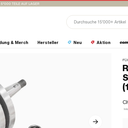
15’000 TEILE AUF LAGER
idung & Merch
Hersteller
Neu
Aktion
FÜ
R
S
(
CH
Ink