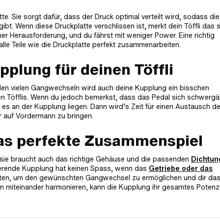
te. Sie sorgt dafür, dass der Druck optimal verteilt wird, sodass die
t. Wenn diese Druckplatte verschlissen ist, merkt dein Töffli das s
ner Herausforderung, und du fährst mit weniger Power. Eine richtig
alle Teile wie die Druckplatte perfekt zusammenarbeiten.
upplung für deinen Töffli
d den vielen Gangwechseln wird auch deine Kupplung ein bisschen
en Töfflis. Wenn du jedoch bemerkst, dass das Pedal sich schwerg
e es an der Kupplung liegen. Dann wird’s Zeit für einen Austausch de
r auf Vordermann zu bringen.
as perfekte Zusammenspiel
g – sie braucht auch das richtige Gehäuse und die passenden
Dichtun
ionierende Kupplung hat keinen Spass, wenn das
Getriebe oder das
iten, um den gewünschten Gangwechsel zu ermöglichen und dir da
n miteinander harmonieren, kann die Kupplung ihr gesamtes Potenzi