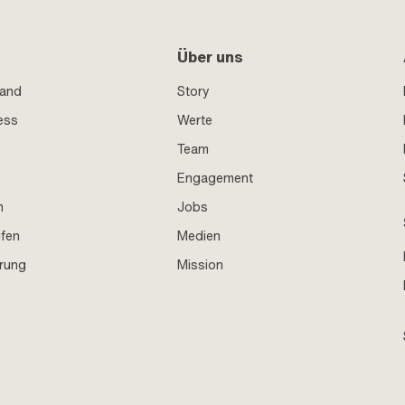
Über uns
sand
Story
ess
Werte
Team
Engagement
n
Jobs
ufen
Medien
hrung
Mission