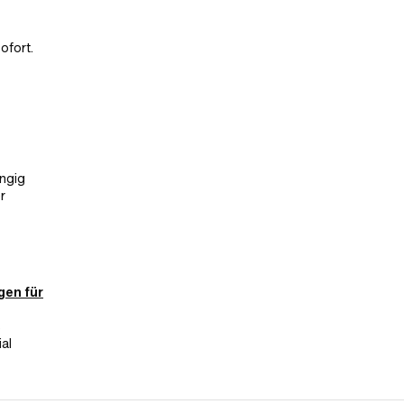
ofort.
ängig
r
gen für
s
al