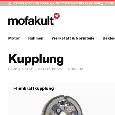
GRATIS VERSAND AB 99.-
BLITZVERSAND BIS 19:00 UHR
ÜBER 
Motor
Rahmen
Werkstatt & Normteile
Bekle
Kupplung
|
|
|
HOME
MOTOR
MOTORENBLOCK
KUPPLUNG
Fliehkraftkupplung