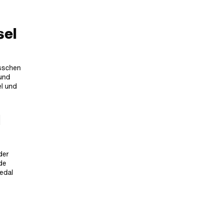
sel
isschen
 und
el und
d
der
de
edal