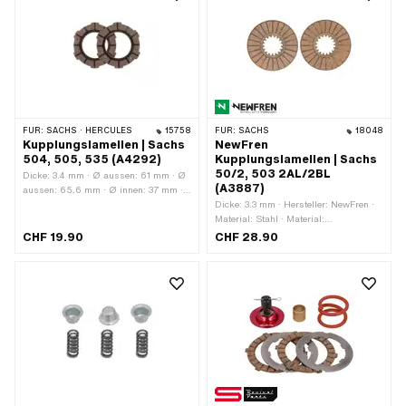
Anwendungsbereich: High End
FÜR:
SACHS · HERCULES
15758
FÜR:
SACHS
18048
Kupplungslamellen | Sachs
NewFren
504, 505, 535 (A4292)
Kupplungslamellen | Sachs
50/2, 503 2AL/2BL
Dicke: 3.4 mm · Ø aussen: 61 mm · Ø
(A3887)
aussen: 65.6 mm · Ø innen: 37 mm ·
Anzahl Lamellen: 2 Stk. ·
Dicke: 3.3 mm · Hersteller: NewFren ·
Anwendungsbereich: Standard
Material: Stahl · Material:
Verbundwerkstoffe · Ø aussen: 93.8
CHF 19.90
CHF 28.90
mm · Aufnahmeart: Verzahnung · Ø
innen: 30 mm · Ø innen: 36 mm ·
Anzahl Lamellen: 2 Stk. ·
Anwendungsbereich: Standard · Pony
OEM-Nr.: A3887 · Sachs OEM-Nr.:
0659 010 006