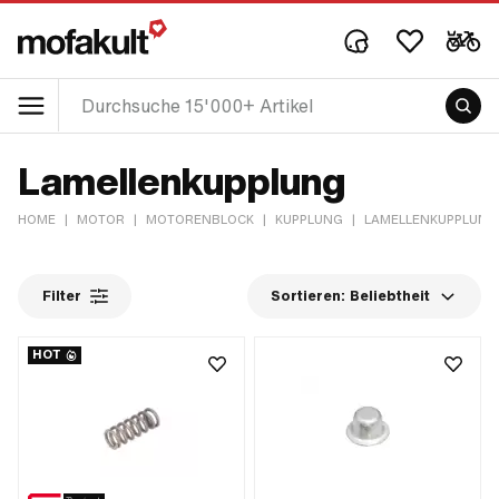
Lamellenkupplung
HOME
|
MOTOR
|
MOTORENBLOCK
|
KUPPLUNG
|
LAMELLENKUPPLUNG
Filter
Sortieren:
Beliebtheit
HOT