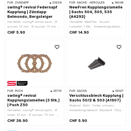
FÜR:
ZÜNDAPP
23209
FÜR:
SACHS · HERCULES
18046
swiing® revival Federnapf
NewFren Kupplungslamelle
Kupplung | Zündapp
| Sachs 504, 505, 535
Belmondo, Bergsteiger
(A4292)
Hersteller: swiing® revival parts · Ø
Hersteller: NewFren · Anzahl
aussen: 12 mm · Ø aussen: 15 mm ·
Lamellen: 1 Stk. · Anwendungsbereich:
Höhe: 7.8 mm · Anwendungsbereich:
Standard
CHF 5.90
CHF 14.90
Standard · Zündapp OEM-Nr.: 247-
06.107
FÜR:
PUCH
35710
FÜR:
SACHS
12027
swiing® revival
Verschlussblech Kupplung |
Kupplungslamellen (3 Stk.)
Sachs 50/2 & 503 (A1907)
| Puch Z50
Material: Stahl · Farbe: schwarz ·
Hersteller: swiing® revival parts · Ø
Anwendungsbereich: Standard · Pony
innen: 51 mm · Ø aussen: 70 mm · Ø
OEM-Nr.: A1907 · Sachs OEM-Nr.:
aussen: 75 mm · Anzahl Lamellen: 3
0259 014 000
CHF 36.90
CHF 5.90
Stk. · Dicke: 2.5 mm · Puch OEM-Nr.:
050.1224.2