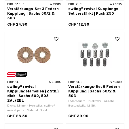
FÜR:
SACHS
19313
FÜR:
PUCH
24035
Verstärkungs-Set 3 Federn
swiing® revival Kupplungs-
Kupplung | Sachs 50/2 &
Set verstärkt | Puch Z50
503
CHF 24.90
CHF 112.90
FÜR:
SACHS
23305
FÜR:
SACHS
19339
swiing® revival
Verstärkungs-Set 9 Federn
Kupplungslamellen (2 Stk.)
Kupplung | Sachs 50/2 &
dick | Sachs 502, 503
503
2AL/2BL
Federbauart: Druckfeder · Anzahl
Dicke: 3.8 mm · Hersteller: swiing®
Bestandteile: 12 Stk.
revival parts · Material: Stahl ·
Material: Verbundwerkstoffe · Ø
CHF 28.50
CHF 39.90
aussen: 93.7 mm · Aufnahmeart:
Verzahnung · Ø innen: 29.3 mm · Ø
innen: 36 mm · Anzahl Lamellen: 2