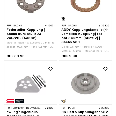
FÜR:
SACHS
15071
FÜR:
SACHS
32829
Federteller Kupplung |
ADDY Kupplungslamelle (4-
Sachs 50/2 ML, 503
Lamellen-Kupplung) rot
2AL/2BL (A3882)
Kork-Gummi (Stufe 2) |
Sachs 503
Material: Stahl · Ø aussen: 90 mm · Ø
aussen: 98.5 mm · Höhe: 9.1 mm · Ø
Dicke: 3.5 mm · Hersteller: ADDY ·
innen: 39 mm · Anwendungsbereich:
Material: Gummi · Material: Kork · Ø
Standard · Pony OEM-Nr.: A3882 ·
aussen: 94 mm · Aufnahmeart:
CHF 33.90
CHF 9.90
Sachs OEM-Nr.: 0659 004 000
Verzahnung · Ø innen: 63.5 mm · Ø
innen: 68.5 mm · Anzahl Lamellen: 4
Stk. · Anwendungsbereich: Tuning
FÜR:
ZÜNDAPP BELMONDO · ZÜNDAPP
25201
FÜR:
PUCH
32380
swiing® ingenious
HS-Retro Kupplungsnabe 2-