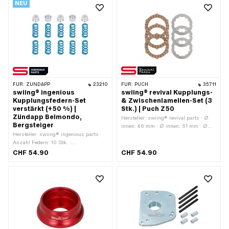
NEU
FÜR:
ZÜNDAPP
23210
FÜR:
PUCH
35711
swiing® ingenious
swiing® revival Kupplungs-
Kupplungsfedern-Set
& Zwischenlamellen-Set (3
verstärkt (+50 %) |
Stk.) | Puch Z50
Zündapp Belmondo,
Hersteller: swiing® revival parts · Ø
Bergsteiger
innen: 46 mm · Ø innen: 51 mm · Ø
Hersteller: swiing® ingenious parts ·
aussen: 70 mm · Ø aussen: 75 mm ·
Anzahl Federn: 10 Stk. ·
Anzahl Lamellen: 3 Stk. · Dicke: 1.5
Anwendungsbereich: Tuning ·
mm · Dicke: 2.5 mm
CHF 54.90
CHF 54.90
Alternative Ausf. der Zündapp OEM-
Nr.: 247-06.107 · Alternative Ausf. der
Zündapp OEM-Nr.: 281-06.101