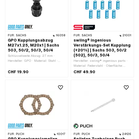
FÜR:
SACHS
16058
FÜR:
SACHS
21001
GPO Kupplungsabzug
swiing® ingenious
M27x1.25, M20x1 | Sachs
Verstärkungs-Set Kupplung
503, 50/2, 50/3, 50/4
(+20%) | Sachs 503, 50/2
(502), 50/3, 50/4
Schlüsselweite Abzug: 27 mm ·
Hersteller: GPO · Material: Stahl ·
Hersteller: swiing® ingenious parts ·
Gewindeart: MF20x1 (Feingewinde) ·
Material: Federstahl · Oberfläche:
Gewindeart: MF27x1.25
beschichtet · Ø innen: 5.9 mm · Ø
CHF 19.90
CHF 49.90
(Feingewinde) · Oberfläche:
aussen: 8.85 mm · Anzahl Federn: 9
geschwärzt · Gesamtlänge: 57 mm ·
Stk. · Dicke: 1.4 mm ·
Schlüsselweite Schraube: 19 mm ·
Anwendungsbereich: Tuning
Festigkeitsklasse: 8.8 ·
Anwendungsbereich: (De-)
Montagewerkzeug
FÜR:
PUCH
10017
FÜR:
PUCH
24126