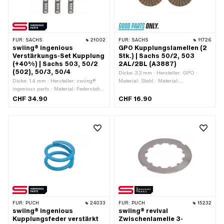
FÜR:
SACHS
21002
FÜR:
SACHS
11726
swiing® ingenious
GPO Kupplungslamellen (2
Verstärkungs-Set Kupplung
Stk.) | Sachs 50/2, 503
(+40%) | Sachs 503, 50/2
2AL/2BL (A3887)
(502), 50/3, 50/4
Dicke: 3.3 mm · Hersteller: GPO ·
Dicke: 1.4 mm · Hersteller: swiing®
Material: Stahl · Material:
ingenious parts · Material: Federstahl ·
Verbundwerkstoffe · Ø aussen: 93 mm
Anzahl Federn: 9 Stk. · Ø aussen:
· Aufnahmeart: Verzahnung · Ø innen:
CHF 34.90
CHF 16.90
8.75 mm · Ø innen: 5.6 mm ·
29.6 mm · Ø innen: 35.6 mm · Anzahl
Oberfläche: beschichtet ·
Lamellen: 2 Stk. ·
Anwendungsbereich: Tuning
Anwendungsbereich: Standard · Pony
OEM-Nr.: A3887 · Sachs OEM-Nr.:
0659 010 006
FÜR:
PUCH
24033
FÜR:
PUCH
15232
swiing® ingenious
swiing® revival
Kupplungsfeder verstärkt
Zwischenlamelle 3-