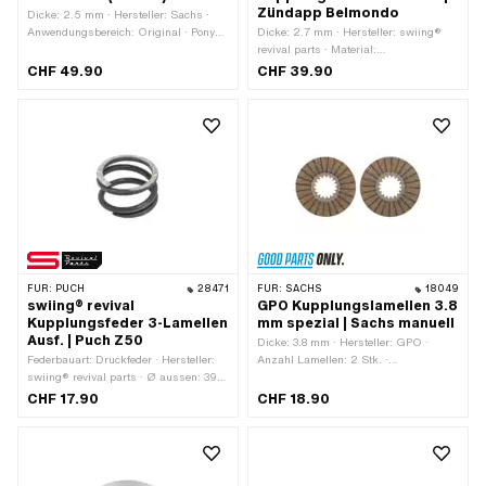
Zündapp Belmondo
Dicke: 2.5 mm · Hersteller: Sachs ·
Anwendungsbereich: Original · Pony
Dicke: 2.7 mm · Hersteller: swiing®
OEM-Nr.: A4458 · Sachs OEM-Nr.:
revival parts · Material:
0258 014 201
Verbundwerkstoffe · Ø aussen: 103.5
CHF 49.90
CHF 39.90
mm · Ø aussen: 110.6 mm · Ø innen:
74.5 mm · Anzahl Lamellen: 2 Stk. ·
Anwendungsbereich: Standard
FÜR:
PUCH
28471
FÜR:
SACHS
18049
swiing® revival
GPO Kupplungslamellen 3.8
Kupplungsfeder 3-Lamellen
mm spezial | Sachs manuell
Ausf. | Puch Z50
Dicke: 3.8 mm · Hersteller: GPO ·
Federbauart: Druckfeder · Hersteller:
Anzahl Lamellen: 2 Stk. ·
swiing® revival parts · Ø aussen: 39
Anwendungsbereich: Standard
mm · Gesamtlänge: 23.25 mm
CHF 17.90
CHF 18.90