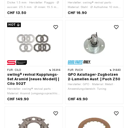
Dicke: 1.5 mm · Hersteller: Piaggio · Ø
Hersteller: swiing® revival parts ·
aussen: 25.5 mm · Ø innen: 15.5 mm
Material: Stahl · Ø Aufnahme: 10 mm ·
· Anwendungsbereich: Original
Farbe: silber · Ø aussen: 44.7 mm ·
CHF 13.50
CHF 16.90
Aufnahmeart: Bolzen · Ø innen: 10 mm
· Höhe: 15 mm · Oberfläche: verzinkt
HOT
(blau) · Anwendungsbereich: Standard
· Puch OEM-Nr.: 362.1.12.007.1
FÜR:
CILO
36414
FÜR:
PUCH
31440
swiing® revival Kupplungs-
GPO Axiallager-Zugbolzen
Set Aramid (neues Modell) |
2-Lamellen Ausf. | Puch Z50
Cilo 502T
Hersteller: GPO · Material: Metall ·
Hersteller: swiing® revival parts ·
Anwendungsbereich: Tuning
Material: Aramid (umgangssprachlich
bekannt als Kevlar) · Material: Stahl ·
CHF 149.90
CHF 49.90
Anzahl Lamellen: 5 Stk. · Dicke: 1 mm
· Dicke: 2.5 mm