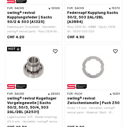
FÜR:
SACHS
12026
FÜR:
SACHS
15072
swiing® revival
Federnapf Kupplung Sachs
Kupplungsfeder | Sachs
50/2, 503 2AL/2BL
50/2 & 503 (A1325)
(A3884)
Federbauart: Druckfeder · Hersteller:
Pony OEM-Nr.: A3884 · Sachs OEM-
swiing® revival parts · Pony OEM-Nr.:
Nr.: 0659 006 000
A1325 · Sachs OEM-Nr.: 0239 015
CHF 4.20
CHF 4.90
000
HOT
FÜR:
SACHS
28363
FÜR:
PUCH
12251
swiing® revival Kugellager
swiing® revival
Vorgelegewelle | Sachs
Zwischenlamelle | Puch Z50
50/2, 50/3, 50/4, 503
Dicke: 1.5 mm · Hersteller: swiing®
2AL/2BL (A2531)
revival parts · Material: Stahl · Ø
Lagernummer: E15 · Breite Innenring:
aussen: 70 mm · Ø innen: 46 mm · Ø
25.6 mm · Hersteller: swiing® revival
innen: 51 mm
parts · Lagerluft: CN (Standard) ·