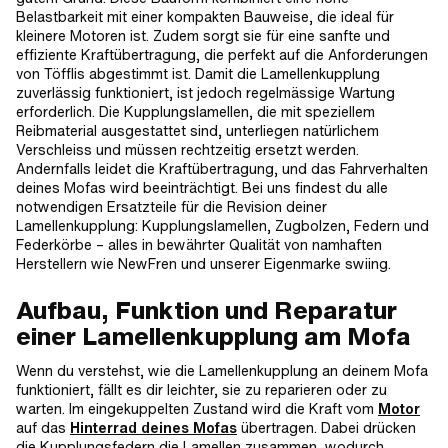
Belastbarkeit mit einer kompakten Bauweise, die ideal für
kleinere Motoren ist. Zudem sorgt sie für eine sanfte und
effiziente Kraftübertragung, die perfekt auf die Anforderungen
von Töfflis abgestimmt ist. Damit die Lamellenkupplung
zuverlässig funktioniert, ist jedoch regelmässige Wartung
erforderlich. Die Kupplungslamellen, die mit speziellem
Reibmaterial ausgestattet sind, unterliegen natürlichem
Verschleiss und müssen rechtzeitig ersetzt werden.
Andernfalls leidet die Kraftübertragung, und das Fahrverhalten
deines Mofas wird beeinträchtigt. Bei uns findest du alle
notwendigen Ersatzteile für die Revision deiner
Lamellenkupplung: Kupplungslamellen, Zugbolzen, Federn und
Federkörbe – alles in bewährter Qualität von namhaften
Herstellern wie NewFren und unserer Eigenmarke swiing.
Aufbau, Funktion und Reparatur
einer Lamellenkupplung am Mofa
Wenn du verstehst, wie die Lamellenkupplung an deinem Mofa
funktioniert, fällt es dir leichter, sie zu reparieren oder zu
warten. Im eingekuppelten Zustand wird die Kraft vom
Motor
auf das
Hinterrad deines Mofas
übertragen. Dabei drücken
die Kupplungsfedern die Lamellen zusammen, wodurch