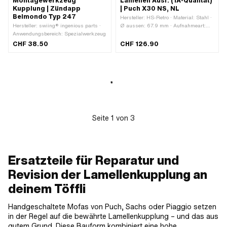
Montagewerkzeug
Lamellen Ausf. (1A-Qualität)
Kupplung | Zündapp
| Puch X30 NS, NL
Belmondo Typ 247
Hersteller: HS-Retro · Material: Stahl ·
Hersteller: swiing® ingenious parts ·
Ø aussen: 67.9 mm · Aufnahmeart:
Anwendungsbereich: Spezialwerkzeug
Verzahnung · Höhe: 12 mm ·
Anwendungsbereich: Original ·
CHF 38.50
CHF 126.90
Anwendungsbereich: Tuning · Puch
OEM-Nr.: 050.1204
Seite
1
von
3
Ersatzteile für Reparatur und
Revision der Lamellenkupplung an
deinem Töffli
Handgeschaltete Mofas von Puch, Sachs oder Piaggio setzen
in der Regel auf die bewährte Lamellenkupplung – und das aus
gutem Grund. Diese Bauform kombiniert eine hohe