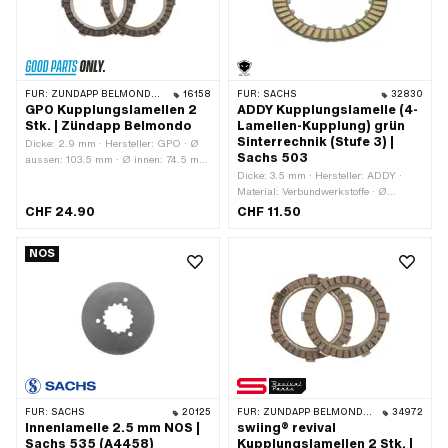
FÜR:
ZÜNDAPP BELMONDO · ZÜNDAPP
16158
FÜR:
SACHS
32830
GPO Kupplungslamellen 2
ADDY Kupplungslamelle (4-
Stk. | Zündapp Belmondo
Lamellen-Kupplung) grün
Sinterrechnik (Stufe 3) |
Dicke: 2.9 mm · Hersteller: GPO · Ø
Sachs 503
aussen: 103.5 mm · Ø innen: 74.5 mm
· Anzahl Lamellen: 2 Stk. ·
Dicke: 3.5 mm · Hersteller: ADDY ·
Anwendungsbereich: Standard
Material: Verbundwerkstoffe · Ø
aussen: 94 mm · Aufnahmeart:
CHF 24.90
CHF 11.50
Verzahnung · Ø innen: 63.5 mm · Ø
innen: 68.5 mm · Anzahl Lamellen: 4
NOS
Stk. · Anwendungsbereich: Tuning
FÜR:
SACHS
20125
FÜR:
ZÜNDAPP BELMONDO · ZÜNDAPP
34972
Innenlamelle 2.5 mm NOS |
swiing® revival
Sachs 535 (A4458)
Kupplungslamellen 2 Stk. |