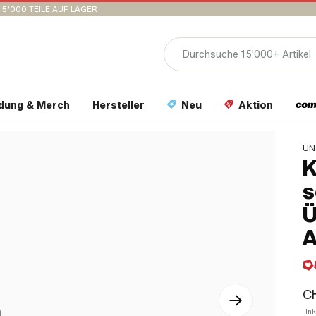
15’000 TEILE AUF LAGER
idung & Merch
Hersteller
Neu
Aktion
UN
K
s
Ü
A
CH
Ink