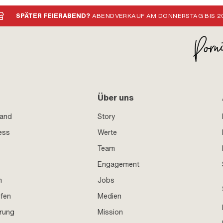
SPÄTER FEIERABEND?
ABENDVERKAUF AM DONNERSTAG BIS 20
Über uns
sand
Story
ess
Werte
Team
Engagement
n
Jobs
ufen
Medien
hrung
Mission