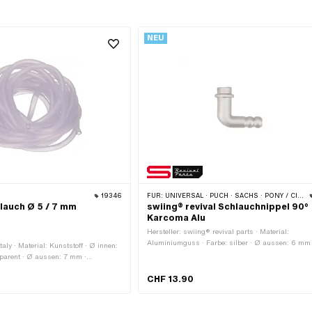
NEU
19346
FÜR:
UNIVERSAL · PUCH · SACHS · PONY / CILO (BETA 521 & 512)
lauch Ø 5 / 7 mm
swiing® revival Schlauchnippel 90°
Karcoma Alu
Hersteller: swiing® revival parts · Material:
Aluminiumguss · Farbe: silber · Ø aussen: 6 mm
taly · Material: Kunststoff · Ø innen:
aussen: 7.9 mm · Ø aussen: 10.5 mm · Ø innen: 
parent · Ø aussen: 7 mm ·
Gesamtlänge: 26 mm
0 mm
CHF 13.90