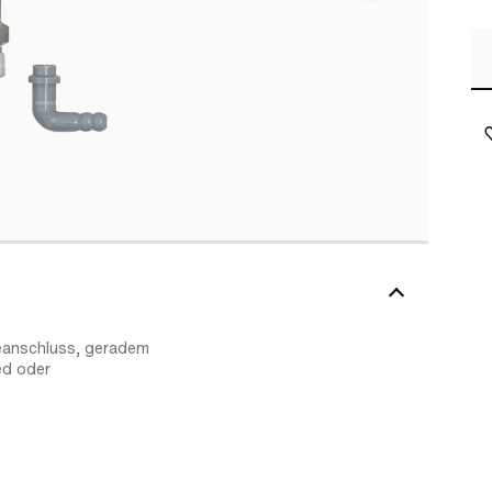
eanschluss, geradem
ed oder