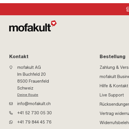
Kontakt
Bestellung
mofakult AG
Zahlung & Ver
Im Buchfeld 20
mofakult Busin
8500 Frauenfeld
Hilfe & Kontakt
Schweiz
Live Support
Deine Route
info@mofakult.ch
Rücksendunge
+41 52 730 05 30
Vertrag widerr
+41 79 844 45 76
Widerrufsbele