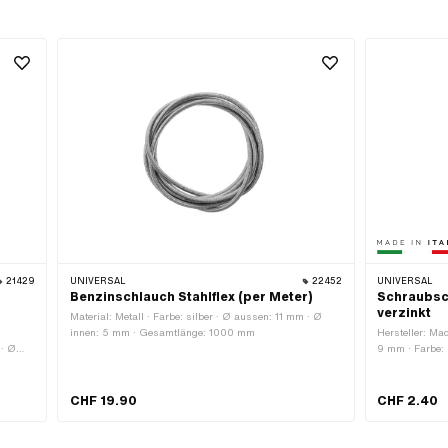
21429
UNIVERSAL
22452
UNIVERSAL
Benzinschlauch Stahlflex (per Meter)
Schraubsc
verzinkt
Material: Metall · Farbe: silber · Ø aussen: 11 mm · Ø
innen: 5 mm · Gesamtlänge: 1000 mm
Hersteller: Mad
 · Ø
9 mm · Farbe: 
4 mm ·
Muttern · Oberf
10 mm
CHF 19.90
CHF 2.40