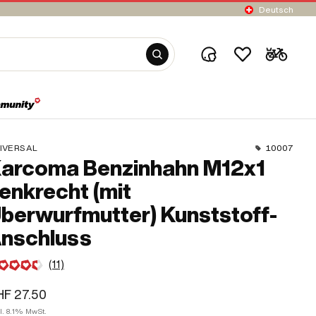
Deutsch
IVERSAL
10007
arcoma Benzinhahn M12x1
enkrecht (mit
berwurfmutter) Kunststoff-
nschluss
(11)
F 27.50
l. 8.1% MwSt.