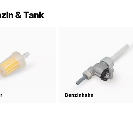
zin & Tank
er
Benzinhahn