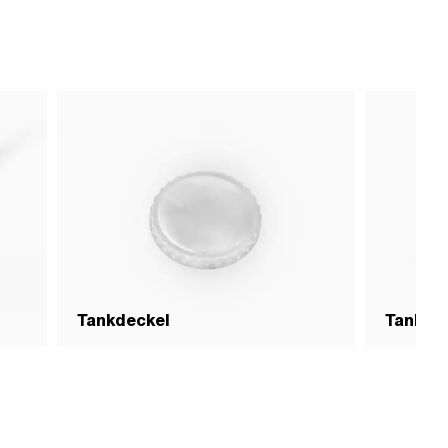
Tankdeckel
Tank &