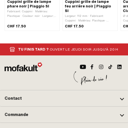
Cuppini grille de lampe
Cuppini grille de lampe
Cu
phare noir | Piaggio SI
feu arrière noir | Piaggio
ar
SI
Ci
Fabricant: Cuppini · Matériau:
Plastique · Couleur: noir · Largeur:
Largeur: 112 mm · Fabricant:
Ø d
140 mm · Profondeur: 27 mm ·
Cuppini · Matériau: Plastique ·
Cup
Distance entre les trous: 115 mm
Couleur: noir · Hauteur: 82 mm ·
Mar
CHF 17.50
CHF 17.50
CH
Distance entre les trous: 70 mm ·
Cou
Profondeur: 22 mm
Pro
les
m
TU FINIS TARD ?
OUVERT LE JEUDI SOIR JUSQU'À 20 H
Contact
Commande