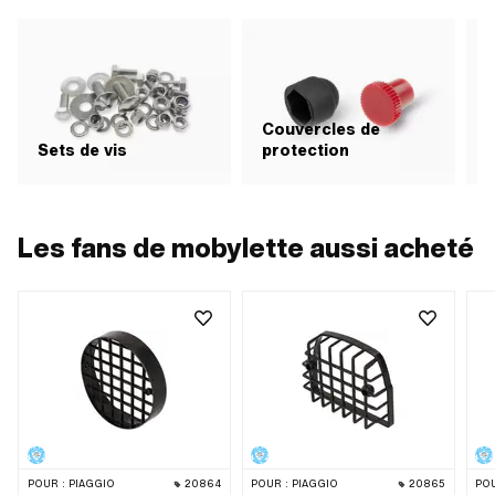
Couvercles de
V
Sets de vis
protection
Les fans de mobylette aussi acheté
POUR :
PIAGGIO
20864
POUR :
PIAGGIO
20865
POU