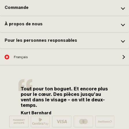
fin) · Raccord d'huile mélangée: Oui
· Raccord de dépression: Oui ·
Commande
Commande de starter: Handchoke ·
Taille des buses de chockage: 60 ·
Taille de la buse secondaire: 45
À propos de nous
Pour les personnes responsables
Français
Tout pour ton boguet. Et encore plus
pour le cœur. Des pièces jusqu’au
vent dans le visage – on vit le deux-
temps.
Kurt Bernhard