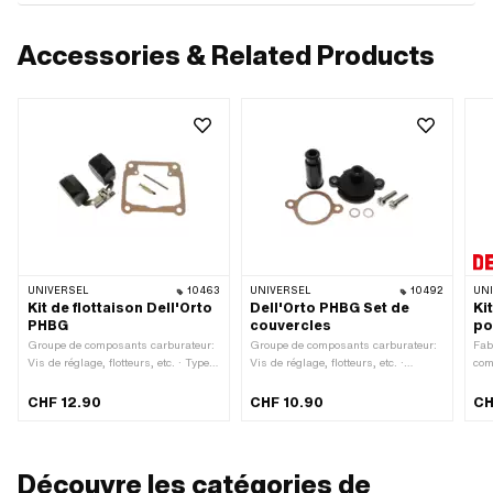
Accessories & Related Products
UNIVERSEL
10463
UNIVERSEL
10492
UN
Kit de flottaison Dell'Orto
Dell'Orto PHBG Set de
Ki
PHBG
couvercles
po
Groupe de composants carburateur:
Groupe de composants carburateur:
Fab
Vis de réglage, flotteurs, etc. · Type
Vis de réglage, flotteurs, etc. ·
com
de carburateur: PHBG
Matériau: Plastique · Type de
rév
carburateur: PHBG · Type de
CHF 12.90
CHF 10.90
CH
filetage: M6x1 (filetage standard)
Découvre les catégories de