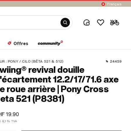
Français
Offres
UR :
PONY / CILO (BÊTA 521 & 512)
24459
wiing® revival douille
'écartement 12.2/17/71.6 axe
e roue arrière | Pony Cross
eta 521 (P8381)
F 19.90
l. 8,1 % TVA