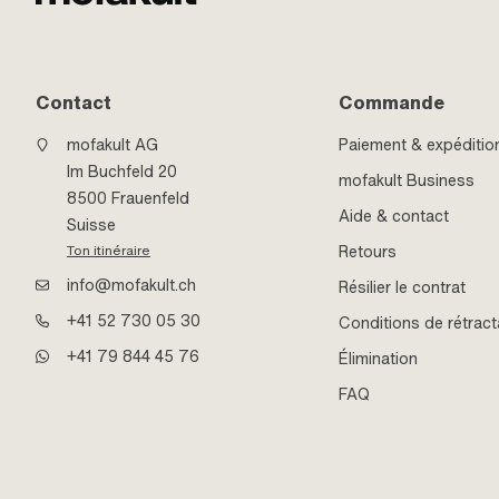
Contact
Commande
mofakult AG
Paiement & expéditio
Im Buchfeld 20
mofakult Business
8500 Frauenfeld
Aide & contact
Suisse
Retours
Ton itinéraire
info@mofakult.ch
Résilier le contrat
+41 52 730 05 30
Conditions de rétract
+41 79 844 45 76
Élimination
FAQ