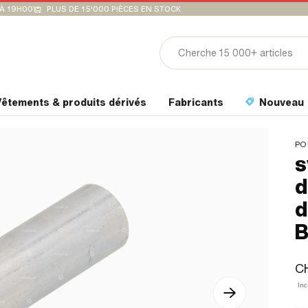
'À 19H00
PLUS DE 15'000 PIÈCES EN STOCK
êtements & produits dérivés
Fabricants
Nouveau
PO
s
d
d
B
CH
Inc